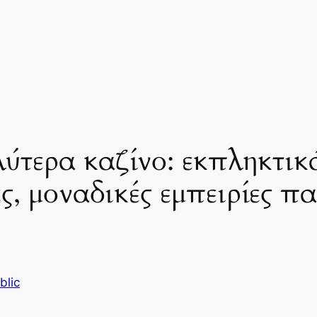
ύτερα καζίνο: εκπληκτικ
, μοναδικές εμπειρίες πα
blic