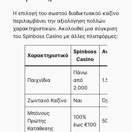
Η επιλογή του σωστού διαδικτυακού καζίνο
περιλαμβάνει την αξιολόγηση πολλών
χαρακτηριστικών. Ακολουθεί μια σύγκριση
του Spinboss Casino με άλλες πλατφόρμες:
Spinboss
Ανταγωνισ
Χαρακτηριστικό
Casino
A
Πάνω
Παιχνίδια
από
1.500+
2.000
Ζωντανό Καζίνο
Ναι
Όχι
Μπόνους
100%
Πρώτης
50% έως €5
έως €100
Κατάθεσης