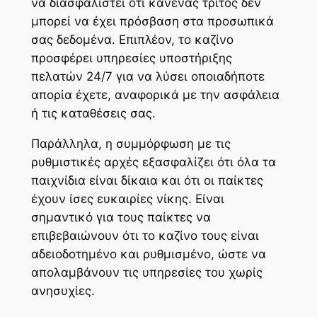
να διασφαλιστεί ότι κανένας τρίτος δεν
μπορεί να έχει πρόσβαση στα προσωπικά
σας δεδομένα. Επιπλέον, το καζίνο
προσφέρει υπηρεσίες υποστήριξης
πελατών 24/7 για να λύσει οποιαδήποτε
απορία έχετε, αναφορικά με την ασφάλεια
ή τις καταθέσεις σας.
Παράλληλα, η συμμόρφωση με τις
ρυθμιστικές αρχές εξασφαλίζει ότι όλα τα
παιχνίδια είναι δίκαια και ότι οι παίκτες
έχουν ίσες ευκαιρίες νίκης. Είναι
σημαντικό για τους παίκτες να
επιβεβαιώνουν ότι το καζίνο τους είναι
αδειοδοτημένο και ρυθμισμένο, ώστε να
απολαμβάνουν τις υπηρεσίες του χωρίς
ανησυχίες.