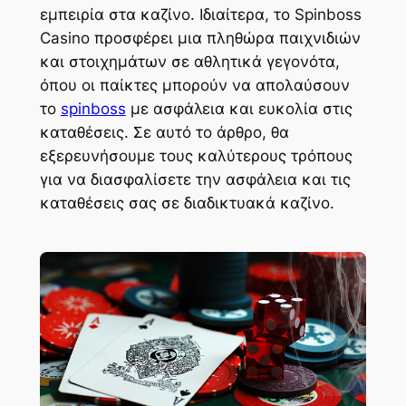
εμπειρία στα καζίνο. Ιδιαίτερα, το Spinboss
Casino προσφέρει μια πληθώρα παιχνιδιών
και στοιχημάτων σε αθλητικά γεγονότα,
όπου οι παίκτες μπορούν να απολαύσουν
το
spinboss
με ασφάλεια και ευκολία στις
καταθέσεις. Σε αυτό το άρθρο, θα
εξερευνήσουμε τους καλύτερους τρόπους
για να διασφαλίσετε την ασφάλεια και τις
καταθέσεις σας σε διαδικτυακά καζίνο.