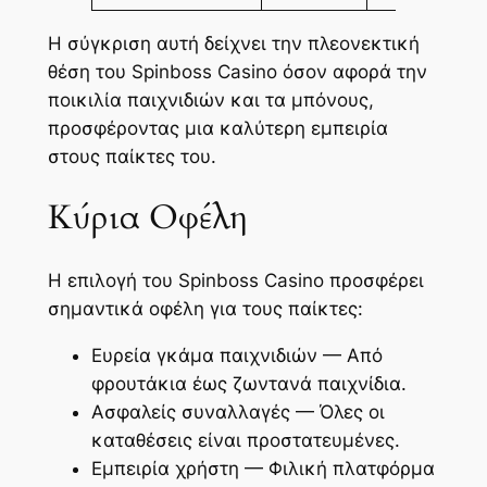
Η σύγκριση αυτή δείχνει την πλεονεκτική
θέση του Spinboss Casino όσον αφορά την
ποικιλία παιχνιδιών και τα μπόνους,
προσφέροντας μια καλύτερη εμπειρία
στους παίκτες του.
Κύρια Οφέλη
Η επιλογή του Spinboss Casino προσφέρει
σημαντικά οφέλη για τους παίκτες:
Ευρεία γκάμα παιχνιδιών — Από
φρουτάκια έως ζωντανά παιχνίδια.
Ασφαλείς συναλλαγές — Όλες οι
καταθέσεις είναι προστατευμένες.
Εμπειρία χρήστη — Φιλική πλατφόρμα