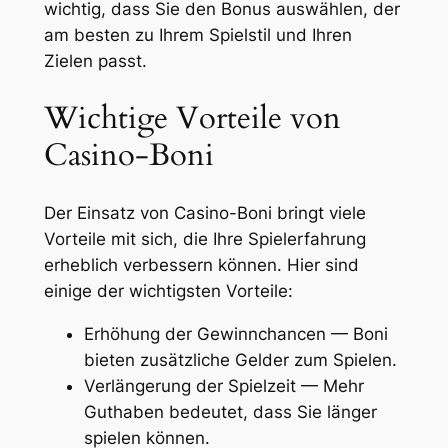
wichtig, dass Sie den Bonus auswählen, der
am besten zu Ihrem Spielstil und Ihren
Zielen passt.
Wichtige Vorteile von
Casino-Boni
Der Einsatz von Casino-Boni bringt viele
Vorteile mit sich, die Ihre Spielerfahrung
erheblich verbessern können. Hier sind
einige der wichtigsten Vorteile:
Erhöhung der Gewinnchancen — Boni
bieten zusätzliche Gelder zum Spielen.
Verlängerung der Spielzeit — Mehr
Guthaben bedeutet, dass Sie länger
spielen können.