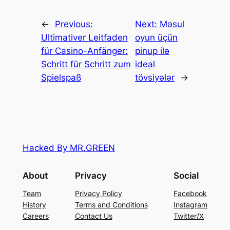
←
Previous:
Next:
Məsul
Ultimativer Leitfaden
oyun üçün
für Casino-Anfänger:
pinup ilə
Schritt für Schritt zum
ideal
Spielspaß
tövsiyələr
→
Hacked By MR.GREEN
About
Privacy
Social
Team
Privacy Policy
Facebook
History
Terms and Conditions
Instagram
Careers
Contact Us
Twitter/X