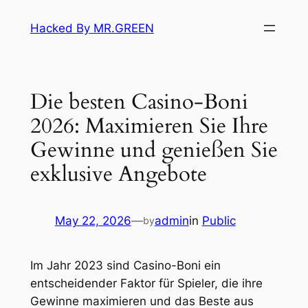
Skip
Hacked By MR.GREEN
to
content
Die besten Casino-Boni
2026: Maximieren Sie Ihre
Gewinne und genießen Sie
exklusive Angebote
May 22, 2026
—
admin
in
Public
by
Im Jahr 2023 sind Casino-Boni ein
entscheidender Faktor für Spieler, die ihre
Gewinne maximieren und das Beste aus