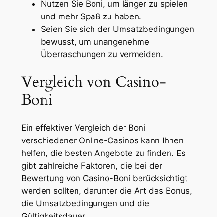
Nutzen Sie Boni, um länger zu spielen
und mehr Spaß zu haben.
Seien Sie sich der Umsatzbedingungen
bewusst, um unangenehme
Überraschungen zu vermeiden.
Vergleich von Casino-
Boni
Ein effektiver Vergleich der Boni
verschiedener Online-Casinos kann Ihnen
helfen, die besten Angebote zu finden. Es
gibt zahlreiche Faktoren, die bei der
Bewertung von Casino-Boni berücksichtigt
werden sollten, darunter die Art des Bonus,
die Umsatzbedingungen und die
Gültigkeitsdauer.