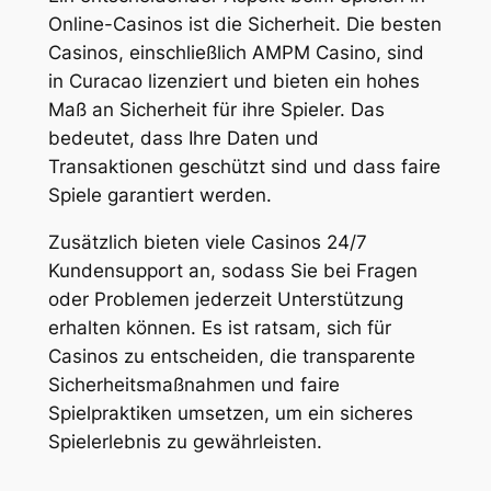
Online-Casinos ist die Sicherheit. Die besten
Casinos, einschließlich AMPM Casino, sind
in Curacao lizenziert und bieten ein hohes
Maß an Sicherheit für ihre Spieler. Das
bedeutet, dass Ihre Daten und
Transaktionen geschützt sind und dass faire
Spiele garantiert werden.
Zusätzlich bieten viele Casinos 24/7
Kundensupport an, sodass Sie bei Fragen
oder Problemen jederzeit Unterstützung
erhalten können. Es ist ratsam, sich für
Casinos zu entscheiden, die transparente
Sicherheitsmaßnahmen und faire
Spielpraktiken umsetzen, um ein sicheres
Spielerlebnis zu gewährleisten.