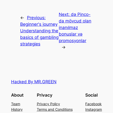
Next:
də Pinco-
←
Previous:
da mövcud olan
Beginner's journey
inanılmaz
Understanding the
bonuslar və
basics of gambling
promosyonlar
strategies
→
Hacked By MR.GREEN
About
Privacy
Social
Team
Privacy Policy
Facebook
History
Terms and Conditions
Instagram