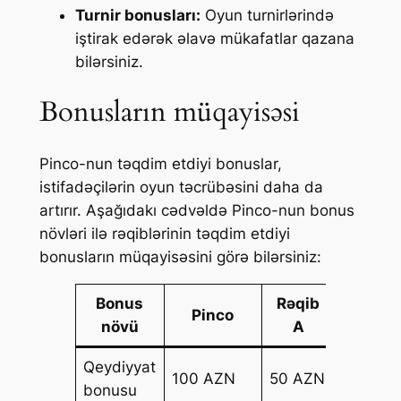
Turnir bonusları:
Oyun turnirlərində
iştirak edərək əlavə mükafatlar qazana
bilərsiniz.
Bonusların müqayisəsi
Pinco-nun təqdim etdiyi bonuslar,
istifadəçilərin oyun təcrübəsini daha da
artırır. Aşağıdakı cədvəldə Pinco-nun bonus
növləri ilə rəqiblərinin təqdim etdiyi
bonusların müqayisəsini görə bilərsiniz:
Bonus
Rəqib
Pinco
Rəqib
növü
A
Qeydiyyat
100 AZN
50 AZN
75 AZN
bonusu