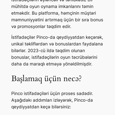
mühitdə oyun oynama imkanlarını təmin
etməkdir. Bu platforma, həmçinin müştəri
məmnuniyyətini artırmaq üçün bir sıra bonus
və promosyonlar təqdim edir.
İstifadəçilər Pinco-da qeydiyyatdan keçərək,
unikal təkliflərdən və bonuslardan faydalana
bilərlər. 2023-cü ildə təqdim olunan
bonuslar, istifadəçilərin oyun təcrübələrini
daha da maraqlı etməyə yönəldilmişdir.
Başlamaq üçün necə?
Pinco istifadəçiləri üçün proses sadədir.
Aşağıdakı addımları izləyərək, Pinco-da
qeydiyyatdan keçə bilərsiniz: