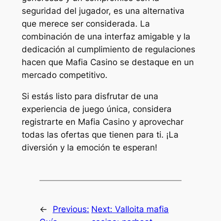
seguridad del jugador, es una alternativa
que merece ser considerada. La
combinación de una interfaz amigable y la
dedicación al cumplimiento de regulaciones
hacen que Mafia Casino se destaque en un
mercado competitivo.
Si estás listo para disfrutar de una
experiencia de juego única, considera
registrarte en Mafia Casino y aprovechar
todas las ofertas que tienen para ti. ¡La
diversión y la emoción te esperan!
←
Previous:
Next:
Valloita mafia