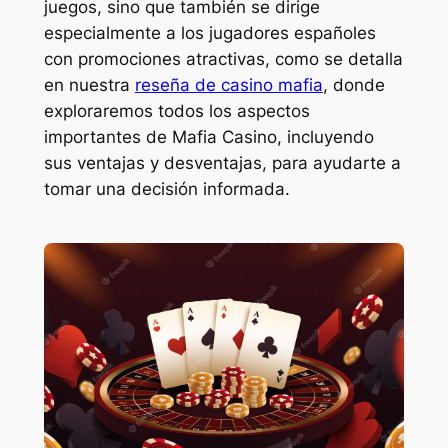
juegos, sino que también se dirige
especialmente a los jugadores españoles
con promociones atractivas, como se detalla
en nuestra
reseña de casino mafia
, donde
exploraremos todos los aspectos
importantes de Mafia Casino, incluyendo
sus ventajas y desventajas, para ayudarte a
tomar una decisión informada.