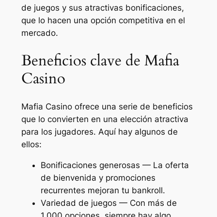
de juegos y sus atractivas bonificaciones,
que lo hacen una opción competitiva en el
mercado.
Beneficios clave de Mafia
Casino
Mafia Casino ofrece una serie de beneficios
que lo convierten en una elección atractiva
para los jugadores. Aquí hay algunos de
ellos:
Bonificaciones generosas — La oferta
de bienvenida y promociones
recurrentes mejoran tu bankroll.
Variedad de juegos — Con más de
1,000 opciones, siempre hay algo