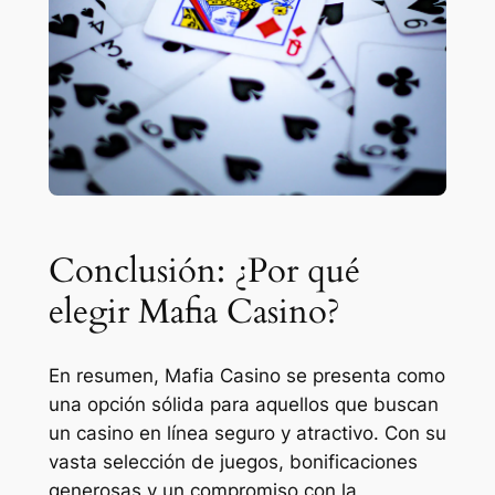
Conclusión: ¿Por qué
elegir Mafia Casino?
En resumen, Mafia Casino se presenta como
una opción sólida para aquellos que buscan
un casino en línea seguro y atractivo. Con su
vasta selección de juegos, bonificaciones
generosas y un compromiso con la