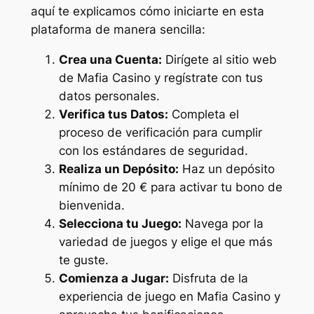
aquí te explicamos cómo iniciarte en esta
plataforma de manera sencilla:
Crea una Cuenta:
Dirígete al sitio web
de Mafia Casino y regístrate con tus
datos personales.
Verifica tus Datos:
Completa el
proceso de verificación para cumplir
con los estándares de seguridad.
Realiza un Depósito:
Haz un depósito
mínimo de 20 € para activar tu bono de
bienvenida.
Selecciona tu Juego:
Navega por la
variedad de juegos y elige el que más
te guste.
Comienza a Jugar:
Disfruta de la
experiencia de juego en Mafia Casino y