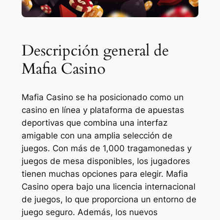
Descripción general de
Mafia Casino
Mafia Casino se ha posicionado como un
casino en línea y plataforma de apuestas
deportivas que combina una interfaz
amigable con una amplia selección de
juegos. Con más de 1,000 tragamonedas y
juegos de mesa disponibles, los jugadores
tienen muchas opciones para elegir. Mafia
Casino opera bajo una licencia internacional
de juegos, lo que proporciona un entorno de
juego seguro. Además, los nuevos