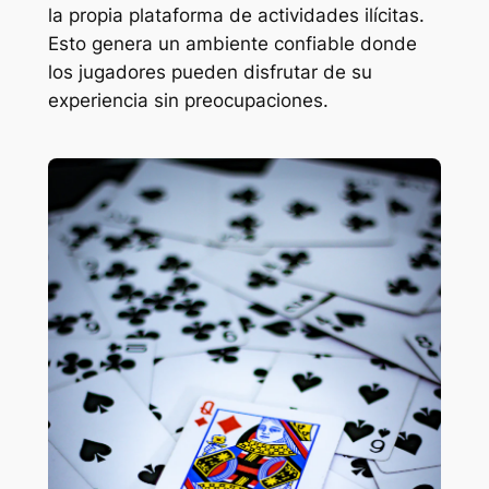
la propia plataforma de actividades ilícitas.
Esto genera un ambiente confiable donde
los jugadores pueden disfrutar de su
experiencia sin preocupaciones.