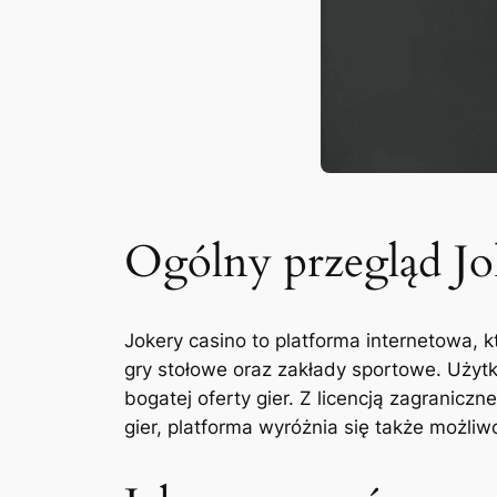
Ogólny przegląd Jo
Jokery casino to platforma internetowa, 
gry stołowe oraz zakłady sportowe. Użyt
bogatej oferty gier. Z licencją zagrani
gier, platforma wyróżnia się także możl