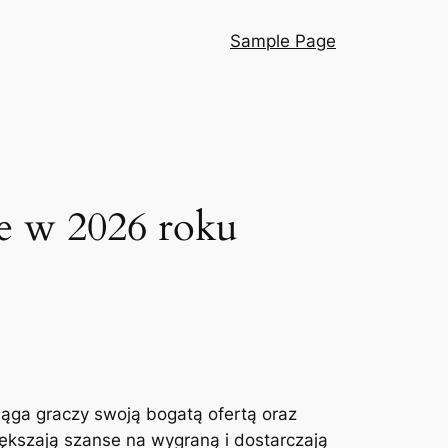
Sample Page
ie w 2026 roku
iąga graczy swoją bogatą ofertą oraz
ększają szanse na wygraną i dostarczają