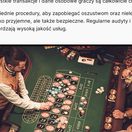
tkie transakcje i dane osobowe graczy są całkowicie c
iednie procedury, aby zapobiegać oszustwom oraz niel
ko przyjemne, ale także bezpieczne. Regularne audyty 
rdzają wysoką jakość usług.