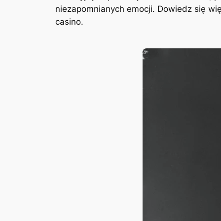
niezapomnianych emocji. Dowiedz się wi
casino.