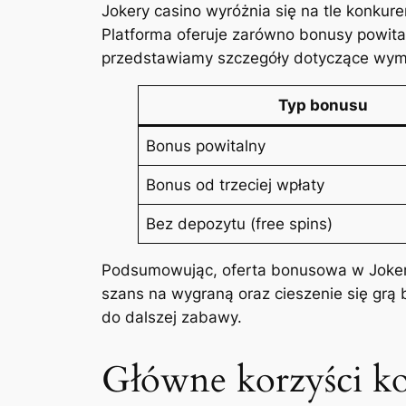
Jokery casino wyróżnia się na tle konku
Platforma oferuje zarówno bonusy powital
przedstawiamy szczegóły dotyczące wymi
Typ bonusu
Bonus powitalny
Bonus od trzeciej wpłaty
Bez depozytu (free spins)
Podsumowując, oferta bonusowa w Jokery 
szans na wygraną oraz cieszenie się grą 
do dalszej zabawy.
Główne korzyści kor