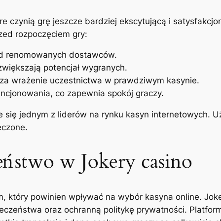
óre czynią grę jeszcze bardziej ekscytującą i satysfakc
rzed rozpoczęciem gry:
 od renomowanych dostawców.
 zwiększają potencjał wygranych.
za wrażenie uczestnictwa w prawdziwym kasynie.
encjonowania, co zapewnia spokój graczy.
je się jednym z liderów na rynku kasyn internetowych. 
eczone.
zeństwo w Jokery casino
 który powinien wpływać na wybór kasyna online. Joker
ieczeństwa oraz ochranną politykę prywatności. Platfo