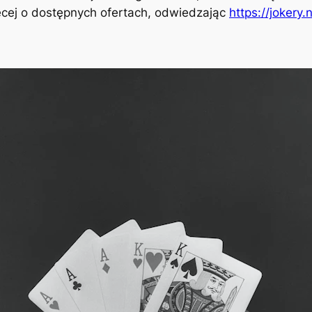
ęcej o dostępnych ofertach, odwiedzając
https://jokery.n