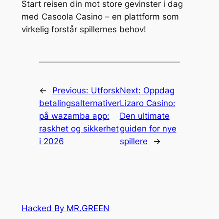
Start reisen din mot store gevinster i dag
med Casoola Casino – en plattform som
virkelig forstår spillernes behov!
←
Previous:
Utforsk
Next:
Oppdag
betalingsalternativer
Lizaro Casino:
på wazamba app:
Den ultimate
raskhet og sikkerhet
guiden for nye
i 2026
spillere
→
Hacked By MR.GREEN