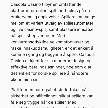
Casoola Casino tilbyr en omfattende
plattform for online spill med fokus på en
brukervennlig opplevelse. Spillere kan velge
mellom et variert utvalg av spilleautomater
og live casino-spill, samt plassere innsatser
på sportsbegivenheter. Med
konkurransedyktige velkomstbonuser og
raske innskuddsmuligheter, er det enkelt å
komme i gang og begynne å spille. Casoola
Casino er kjent for sin moderne design og
effektive betalingsløsninger, noe som gjør
det enkelt for norske spillere å håndtere
økonomien sin.
Plattformen har også et sterkt fokus på
sikkerhet og pålitelighet, slik at spillere kan
føle seg trygge når de spiller. Med