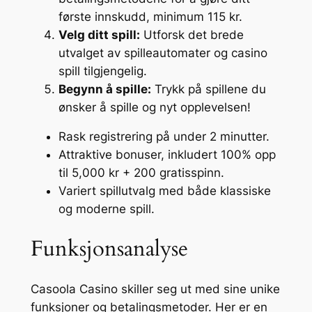
første innskudd, minimum 115 kr.
Velg ditt spill:
Utforsk det brede
utvalget av spilleautomater og casino
spill tilgjengelig.
Begynn å spille:
Trykk på spillene du
ønsker å spille og nyt opplevelsen!
Rask registrering på under 2 minutter.
Attraktive bonuser, inkludert 100% opp
til 5,000 kr + 200 gratisspinn.
Variert spillutvalg med både klassiske
og moderne spill.
Funksjonsanalyse
Casoola Casino skiller seg ut med sine unike
funksjoner og betalingsmetoder. Her er en