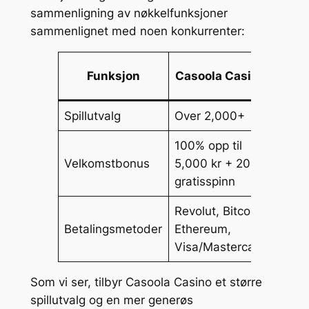
sammenligning av nøkkelfunksjoner
sammenlignet med noen konkurrenter:
Konk
Funksjon
Casoola Casino
Spillutvalg
Over 2,000+
1,50
100% opp til
50% o
Velkomstbonus
5,000 kr + 200
1,000
gratisspinn
Revolut, Bitcoin,
Stan
Betalingsmetoder
Ethereum,
meto
Visa/Mastercard
Som vi ser, tilbyr Casoola Casino et større
spillutvalg og en mer generøs