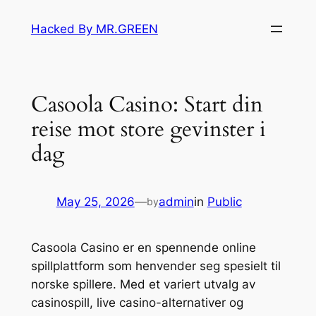
Skip
Hacked By MR.GREEN
to
content
Casoola Casino: Start din
reise mot store gevinster i
dag
May 25, 2026
—
admin
in
Public
by
Casoola Casino er en spennende online
spillplattform som henvender seg spesielt til
norske spillere. Med et variert utvalg av
casinospill, live casino-alternativer og