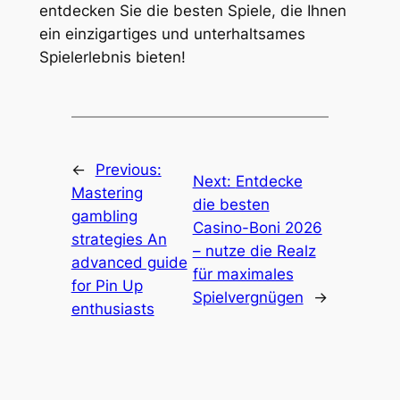
entdecken Sie die besten Spiele, die Ihnen
ein einzigartiges und unterhaltsames
Spielerlebnis bieten!
←
Previous:
Next:
Entdecke
Mastering
die besten
gambling
Casino-Boni 2026
strategies An
– nutze die Realz
advanced guide
für maximales
for Pin Up
Spielvergnügen
→
enthusiasts