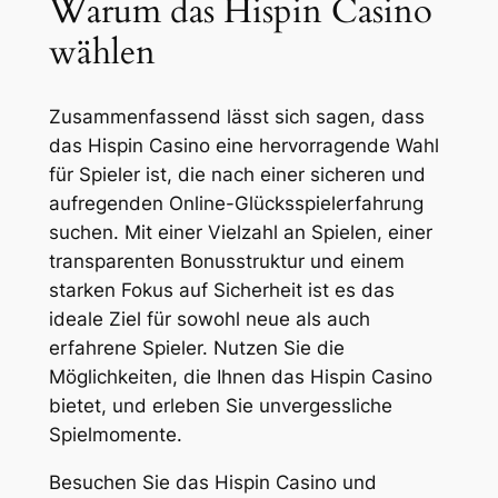
Warum das Hispin Casino
wählen
Zusammenfassend lässt sich sagen, dass
das Hispin Casino eine hervorragende Wahl
für Spieler ist, die nach einer sicheren und
aufregenden Online-Glücksspielerfahrung
suchen. Mit einer Vielzahl an Spielen, einer
transparenten Bonusstruktur und einem
starken Fokus auf Sicherheit ist es das
ideale Ziel für sowohl neue als auch
erfahrene Spieler. Nutzen Sie die
Möglichkeiten, die Ihnen das Hispin Casino
bietet, und erleben Sie unvergessliche
Spielmomente.
Besuchen Sie das Hispin Casino und