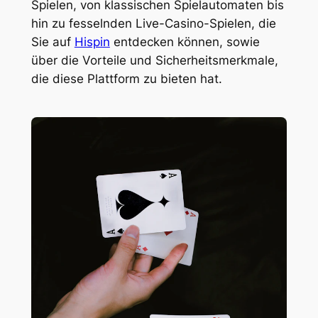
Spielen, von klassischen Spielautomaten bis
hin zu fesselnden Live-Casino-Spielen, die
Sie auf
Hispin
entdecken können, sowie
über die Vorteile und Sicherheitsmerkmale,
die diese Plattform zu bieten hat.