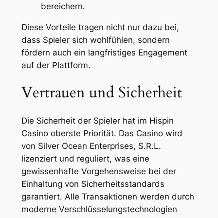
bereichern.
Diese Vorteile tragen nicht nur dazu bei,
dass Spieler sich wohlfühlen, sondern
fördern auch ein langfristiges Engagement
auf der Plattform.
Vertrauen und Sicherheit
Die Sicherheit der Spieler hat im Hispin
Casino oberste Priorität. Das Casino wird
von Silver Ocean Enterprises, S.R.L.
lizenziert und reguliert, was eine
gewissenhafte Vorgehensweise bei der
Einhaltung von Sicherheitsstandards
garantiert. Alle Transaktionen werden durch
moderne Verschlüsselungstechnologien