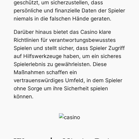
geschützt, um sicherzustellen, dass
persönliche und finanzielle Daten der Spieler
niemals in die falschen Hände geraten.
Darüber hinaus bietet das Casino klare
Richtlinien für verantwortungsbewusstes
Spielen und stellt sicher, dass Spieler Zugriff
auf Hilfswerkzeuge haben, um ein sicheres
Spielerlebnis zu gewährleisten. Diese
Maßnahmen schaffen ein
vertrauenswürdiges Umfeld, in dem Spieler
ohne Sorge um ihre Sicherheit spielen
können.