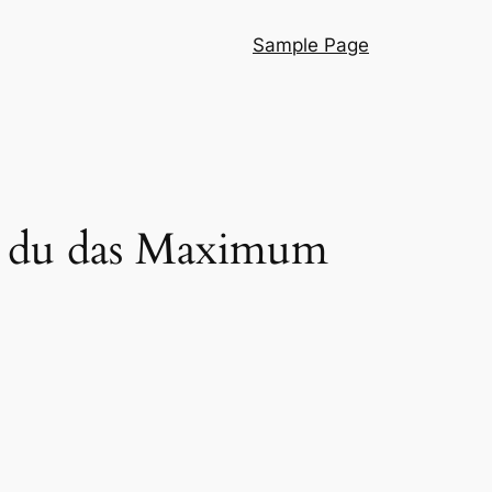
Sample Page
st du das Maximum