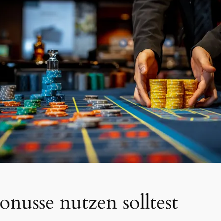
usse nutzen solltest