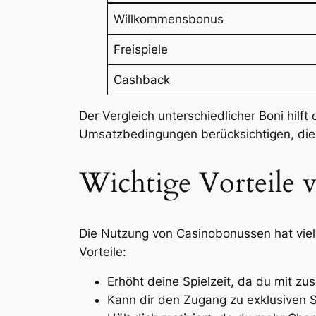
Willkommensbonus
Freispiele
Cashback
Der Vergleich unterschiedlicher Boni hilft
Umsatzbedingungen berücksichtigen, die h
Wichtige Vorteile 
Die Nutzung von Casinobonussen hat viele 
Vorteile:
Erhöht deine Spielzeit, da du mit zusä
Kann dir den Zugang zu exklusiven S