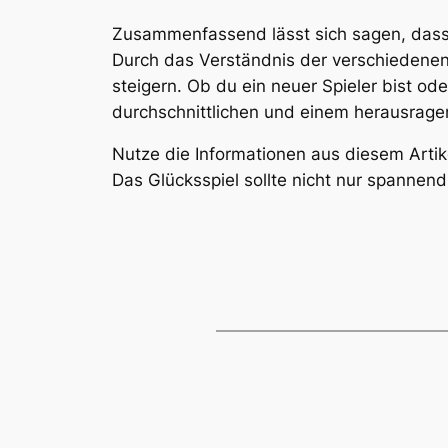
Zusammenfassend lässt sich sagen, dass 
Durch das Verständnis der verschiedenen
steigern. Ob du ein neuer Spieler bist o
durchschnittlichen und einem herausrage
Nutze die Informationen aus diesem Arti
Das Glücksspiel sollte nicht nur spannend