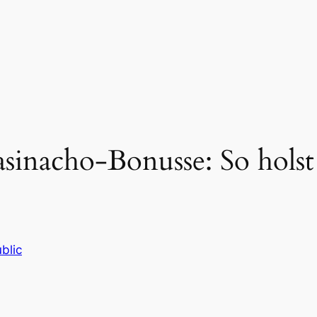
Casinacho-Bonusse: So hol
blic