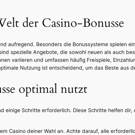
Welt der Casino-Bonusse
g und aufregend. Besonders die Bonussysteme spielen ei
ind spezielle Angebote, die sowohl neuen als auch bes
nnen variieren und umfassen häufig Freispiele, Einzah
ptimale Nutzung ist entscheidend, um das Beste aus d
se optimal nutzt
 einige Schritte erforderlich. Diese Schritte helfen dir
em Casino deiner Wahl an. Achte darauf, alle erforderli