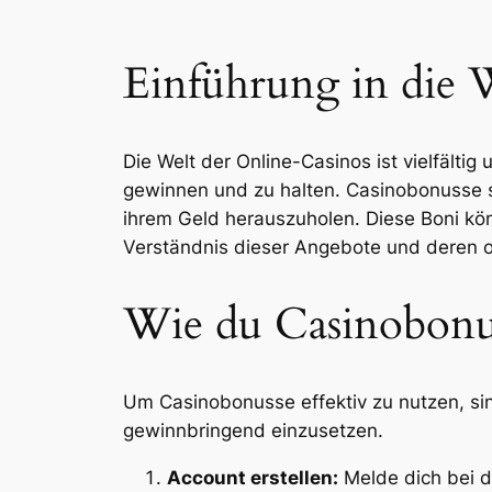
Einführung in die 
Die Welt der Online-Casinos ist vielfälti
gewinnen und zu halten. Casinobonusse s
ihrem Geld herauszuholen. Diese Boni kö
Verständnis dieser Angebote und deren o
Wie du Casinobonus
Um Casinobonusse effektiv zu nutzen, sind
gewinnbringend einzusetzen.
Account erstellen:
Melde dich bei d