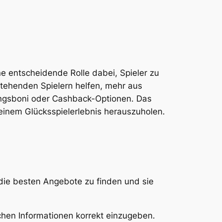
ne entscheidende Rolle dabei, Spieler zu
tehenden Spielern helfen, mehr aus
lungsboni oder Cashback-Optionen. Das
einem Glücksspielerlebnis herauszuholen.
, die besten Angebote zu finden und sie
chen Informationen korrekt einzugeben.