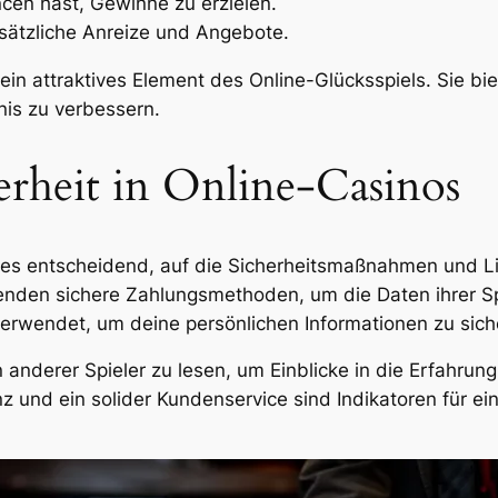
ncen hast, Gewinne zu erzielen.
sätzliche Anreize und Angebote.
in attraktives Element des Online-Glücksspiels. Sie bie
nis zu verbessern.
erheit in Online-Casinos
t es entscheidend, auf die Sicherheitsmaßnahmen und L
enden sichere Zahlungsmethoden, um die Daten ihrer Spi
erwendet, um deine persönlichen Informationen zu sich
 anderer Spieler zu lesen, um Einblicke in die Erfahrun
und ein solider Kundenservice sind Indikatoren für ei