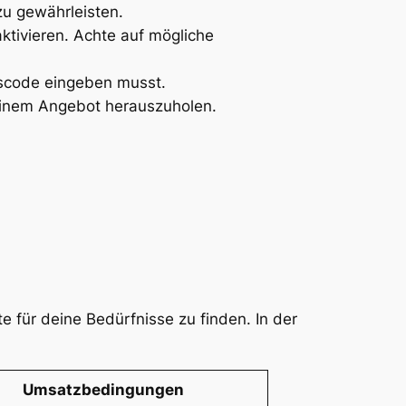
zu gewährleisten.
tivieren. Achte auf mögliche
uscode eingeben musst.
einem Angebot herauszuholen.
 für deine Bedürfnisse zu finden. In der
Umsatzbedingungen