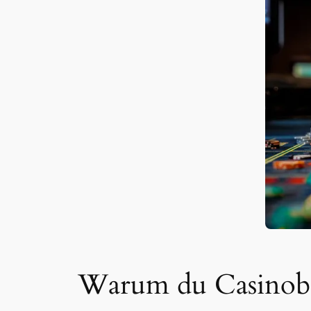
Warum du Casinobon