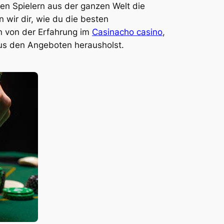
en Spielern aus der ganzen Welt die
 wir dir, wie du die besten
n von der Erfahrung im
Casinacho casino
,
us den Angeboten herausholst.