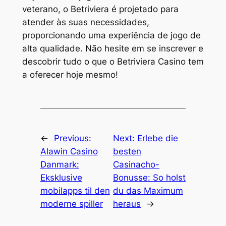
veterano, o Betriviera é projetado para
atender às suas necessidades,
proporcionando uma experiência de jogo de
alta qualidade. Não hesite em se inscrever e
descobrir tudo o que o Betriviera Casino tem
a oferecer hoje mesmo!
←
Previous:
Next:
Erlebe die
Alawin Casino
besten
Danmark:
Casinacho-
Eksklusive
Bonusse: So holst
mobilapps til den
du das Maximum
moderne spiller
heraus
→