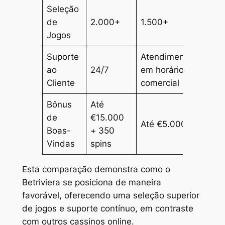
Seleção
de
2.000+
1.500+
1.800
Jogos
Suporte
Atendimento
Resp
ao
24/7
em horário
em at
Cliente
comercial
Bônus
Até
de
€15.000
Até €5.000
Até €
Boas-
+ 350
Vindas
spins
Esta comparação demonstra como o
Betriviera se posiciona de maneira
favorável, oferecendo uma seleção superior
de jogos e suporte contínuo, em contraste
com outros cassinos online.