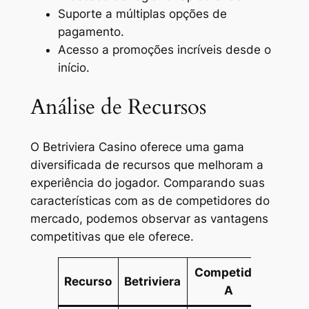
Suporte a múltiplas opções de
pagamento.
Acesso a promoções incríveis desde o
início.
Análise de Recursos
O Betriviera Casino oferece uma gama
diversificada de recursos que melhoram a
experiência do jogador. Comparando suas
características com as de competidores do
mercado, podemos observar as vantagens
competitivas que ele oferece.
Competidor
Comp
Recurso
Betriviera
A