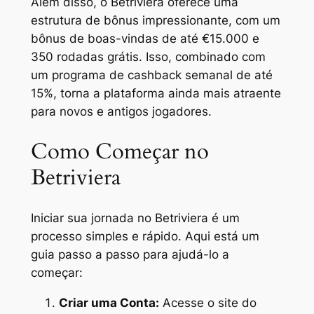
Além disso, o Betriviera oferece uma
estrutura de bônus impressionante, com um
bônus de boas-vindas de até €15.000 e
350 rodadas grátis. Isso, combinado com
um programa de cashback semanal de até
15%, torna a plataforma ainda mais atraente
para novos e antigos jogadores.
Como Começar no
Betriviera
Iniciar sua jornada no Betriviera é um
processo simples e rápido. Aqui está um
guia passo a passo para ajudá-lo a
começar:
Criar uma Conta:
Acesse o site do