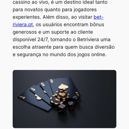
cassino ao vivo, é um destino ideal tanto
para novatos quanto para jogadores
experientes. Além disso, ao visitar
bet-
riviera.pt
, os usuários encontram bônus
generosos e um suporte ao cliente
disponível 24/7, tornando o Betriviera uma
escolha atraente para quem busca diversão
e segurança no mundo dos jogos online.