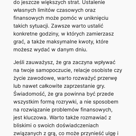
do jeszcze większych strat. Ustalenie
własnych limitów czasowych oraz
finansowych może pomóc w uniknięciu
takich sytuacji. Zawsze warto ustalić
konkretne godziny, w których zamierzasz
grać, a także maksymalne kwoty, które
możesz wydać w danym dniu.
Jeśli zauważysz, że gra zaczyna wpływać
na twoje samopoczucie, relacje osobiste czy
życie zawodowe, warto rozważyć przerwę
lub nawet całkowite zaprzestanie gry.
Świadomość, że gra powinna być przede
wszystkim formą rozrywki, a nie sposobem
na rozwiązanie problemów finansowych,
jest kluczowa. Warto także rozmawiać z
bliskimi o swoich doświadczeniach
związanych z grą, co może przynieść ulgę i