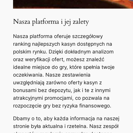
Nasza platforma i jej zalety
Nasza platforma oferuje szczegółowy
ranking najlepszych kasyn dostępnych na
polskim rynku. Dzięki dokładnym analizom
oraz weryfikacji ofert, możesz znaleźć
idealne miejsce do gry, które spełnia twoje
oczekiwania. Nasze zestawienia
uwzględniają zarówno oferty kasyn z
bonusami bez depozytu, jak i te z innymi
atrakcyjnymi promocjami, co pozwala na
rozpoczęcie gry bez ryzyka finansowego.
Dbamy o to, aby każda informacja na naszej
stronie była aktualna i rzetelna. Nasz zespół