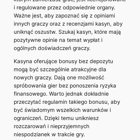
i regulowane przez odpowiednie organy.
Ważne jest, aby zapoznać się z opiniami
innych graczy oraz z recenzjami kasyn, aby
uniknąć oszustw. Szukaj kasyn, które mają
pozytywne opinie na temat wypłat i
ogólnych doświadczeń graczy.
Kasyna oferujące bonusy bez depozytu
mogą być szczególnie atrakcyjne dla
nowych graczy. Dają one możliwość
spróbowania gier bez ponoszenia ryzyka
finansowego. Warto jednak dokładnie
przeczytać regulamin takiego bonusu, aby
być świadomym wszelkich warunków i
ograniczeń. Dzięki temu unikniesz
rozczarowań i nieprzyjemnych
niespodzianek w trakcie gry.