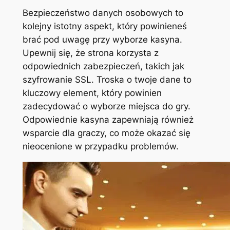
Bezpieczeństwo danych osobowych to
kolejny istotny aspekt, który powinieneś
brać pod uwagę przy wyborze kasyna.
Upewnij się, że strona korzysta z
odpowiednich zabezpieczeń, takich jak
szyfrowanie SSL. Troska o twoje dane to
kluczowy element, który powinien
zadecydować o wyborze miejsca do gry.
Odpowiednie kasyna zapewniają również
wsparcie dla graczy, co może okazać się
nieocenione w przypadku problemów.