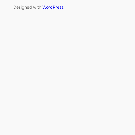
Designed with
WordPress