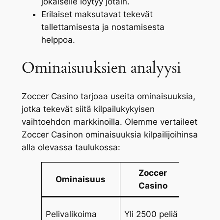
jokaiselle löytyy jotain.
Erilaiset maksutavat tekevät
tallettamisesta ja nostamisesta
helppoa.
Ominaisuuksien analyysi
Zoccer Casino tarjoaa useita ominaisuuksia,
jotka tekevät siitä kilpailukykyisen
vaihtoehdon markkinoilla. Olemme vertaileet
Zoccer Casinon ominaisuuksia kilpailijoihinsa
alla olevassa taulukossa:
Zoccer
Ominaisuus
Kilpail
Casino
Pelivalikoima
Yli 2500 peliä
1500 pe