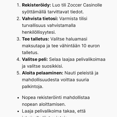
Rekisteröidy:
Luo tili Zoccer Casinolle
syöttämällä tarvittavat tiedot.
Vahvista tietosi:
Varmista tilisi
turvallisuus vahvistamalla
henkilöllisyytesi.
Tee talletus:
Valitse haluamasi
maksutapa ja tee vähintään 10 euron
talletus.
Valitse peli:
Selaa laajaa pelivalikoimaa
ja valitse suosikkisi.
Aloita pelaaminen:
Nauti peleistä ja
mahdollisuudesta voittaa suuria
palkintoja.
Nopea rekisteröinti mahdollistaa
nopean aloittamisen.
Laaja pelivalikoima takaa, että