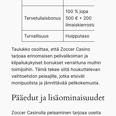
100 % jopa
100 % 
Tervetuliaisbonus
500 € + 200
300 €
ilmaiskierrosta
Turvallisuus
Huipputaso
Kohtuul
Taulukko osoittaa, että Zoccer Casino
tarjoaa erinomaisen pelivalikoiman ja
kilpailukykyiset bonukset verrattuna muihin
toimijoihin. Tämä tekee siitä houkuttelevan
vaihtoehdon pelaajille, jotka etsivät
monipuolista ja jännittävää pelikokemusta.
Pääedut ja lisäominaisuudet
Zoccer Casinolla pelaaminen tarjoaa useita