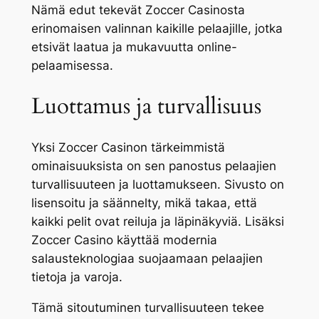
Nämä edut tekevät Zoccer Casinosta
erinomaisen valinnan kaikille pelaajille, jotka
etsivät laatua ja mukavuutta online-
pelaamisessa.
Luottamus ja turvallisuus
Yksi Zoccer Casinon tärkeimmistä
ominaisuuksista on sen panostus pelaajien
turvallisuuteen ja luottamukseen. Sivusto on
lisensoitu ja säännelty, mikä takaa, että
kaikki pelit ovat reiluja ja läpinäkyviä. Lisäksi
Zoccer Casino käyttää modernia
salausteknologiaa suojaamaan pelaajien
tietoja ja varoja.
Tämä sitoutuminen turvallisuuteen tekee