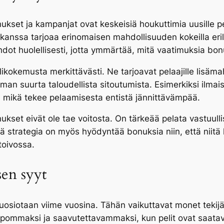
ukset ja kampanjat ovat keskeisiä houkuttimia uusille pel
kanssa tarjoaa erinomaisen mahdollisuuden kokeilla erila
dot huolellisesti, jotta ymmärtää, mitä vaatimuksia bonu
okemusta merkittävästi. Ne tarjoavat pelaajille lisämah
lman suurta taloudellista sitoutumista. Esimerkiksi ilma
 mikä tekee pelaamisesta entistä jännittävämpää.
ukset eivät ole tae voitosta. On tärkeää pelata vastuullise
 strategia on myös hyödyntää bonuksia niin, että niitä k
toivossa.
sen syyt
siotaan viime vuosina. Tähän vaikuttavat monet tekijät
pommaksi ja saavutettavammaksi, kun pelit ovat saatavil