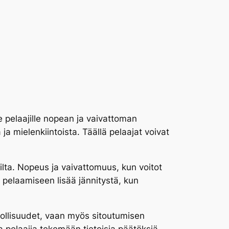
e pelaajille nopean ja vaivattoman
 mielenkiintoista. Täällä pelaajat voivat
jilta. Nopeus ja vaivattomuus, kun voitot
o pelaamiseen lisää jännitystä, kun
dollisuudet, vaan myös sitoutumisen
a pelaajia tekemään tietoisia päätöksiä.