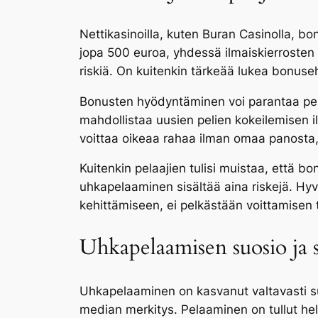
Nettikasinoilla, kuten Buran Casinolla, bon
jopa 500 euroa, yhdessä ilmaiskierrosten 
riskiä. On kuitenkin tärkeää lukea bonuseh
Bonusten hyödyntäminen voi parantaa pelik
mahdollistaa uusien pelien kokeilemisen i
voittaa oikeaa rahaa ilman omaa panosta,
Kuitenkin pelaajien tulisi muistaa, että bon
uhkapelaaminen sisältää aina riskejä. Hyvä
kehittämiseen, ei pelkästään voittamisen 
Uhkapelaamisen suosio ja 
Uhkapelaaminen on kasvanut valtavasti suo
median merkitys. Pelaaminen on tullut hel