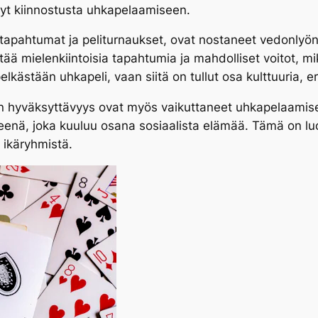
nnyt kiinnostusta uhkapelaamiseen.
utapahtumat ja peliturnaukset, ovat nostaneet vedonlyönn
ää mielenkiintoisia tapahtumia ja mahdolliset voitot, 
lkästään uhkapeli, vaan siitä on tullut osa kulttuuria, e
en hyväksyttävyys ovat myös vaikuttaneet uhkapelaami
eenä, joka kuuluu osana sosiaalista elämää. Tämä on l
i ikäryhmistä.