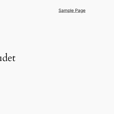
Sample Page
udet