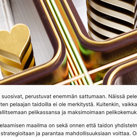
jat suosivat, perustuvat enemmän sattumaan. Näissä pele
ten pelaajan taidoilla ei ole merkitystä. Kuitenkin, vaik
ia hallitsemaan pelikassansa ja maksimoimaan pelikokemu
pelaamisen maailma on sekä onnen että taidon yhdiste
 strategioitaan ja parantaa mahdollisuuksiaan voittaa. 