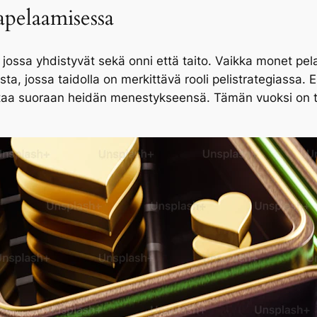
apelaamisessa
ssa yhdistyvät sekä onni että taito. Vaikka monet pela
ta, jossa taidolla on merkittävä rooli pelistrategiassa. 
ikuttaa suoraan heidän menestykseensä. Tämän vuoksi on