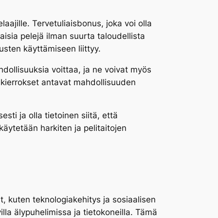
aajille. Tervetuliaisbonus, joka voi olla
isia pelejä ilman suurta taloudellista
sten käyttämiseen liittyy.
dollisuuksia voittaa, ja ne voivat myös
iskierrokset antavat mahdollisuuden
sti ja olla tietoinen siitä, että
äytetään harkiten ja pelitaitojen
, kuten teknologiakehitys ja sosiaalisen
la älypuhelimissa ja tietokoneilla. Tämä