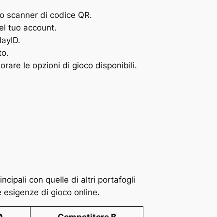
uno scanner di codice QR.
el tuo account.
layID.
to.
orare le opzioni di gioco disponibili.
cipali con quelle di altri portafogli
e esigenze di gioco online.