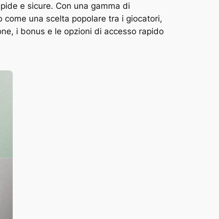
rapide e sicure. Con una gamma di
 come una scelta popolare tra i giocatori,
ione, i bonus e le opzioni di accesso rapido