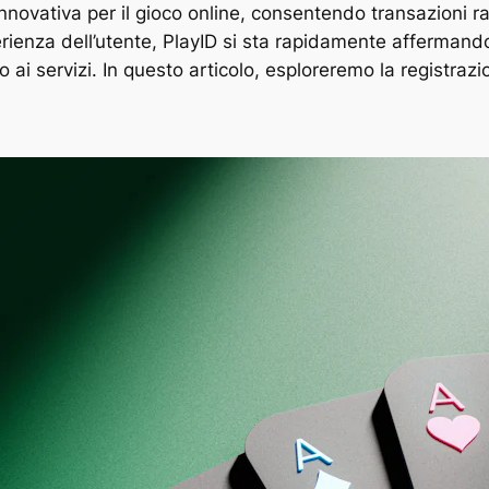
nnovativa per il gioco online, consentendo transazioni 
erienza dell’utente, PlayID si sta rapidamente affermando
so ai servizi. In questo articolo, esploreremo la registraz