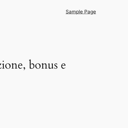
Sample Page
azione, bonus e