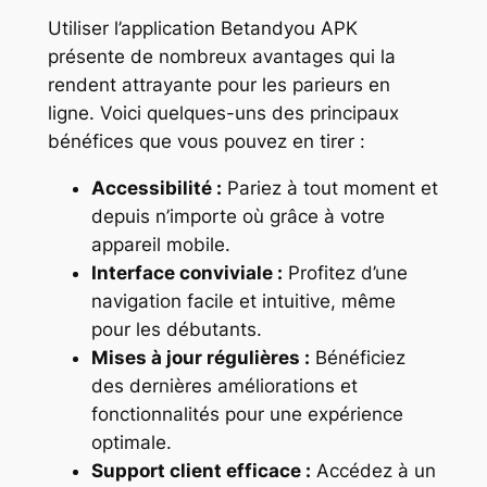
Utiliser l’application Betandyou APK
présente de nombreux avantages qui la
rendent attrayante pour les parieurs en
ligne. Voici quelques-uns des principaux
bénéfices que vous pouvez en tirer :
Accessibilité :
Pariez à tout moment et
depuis n’importe où grâce à votre
appareil mobile.
Interface conviviale :
Profitez d’une
navigation facile et intuitive, même
pour les débutants.
Mises à jour régulières :
Bénéficiez
des dernières améliorations et
fonctionnalités pour une expérience
optimale.
Support client efficace :
Accédez à un