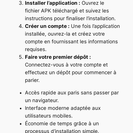
Installer l’application :
Ouvrez le
fichier APK téléchargé et suivez les
instructions pour finaliser l’installation.
Créer un compte :
Une fois l’application
installée, ouvrez-la et créez votre
compte en fournissant les informations
requises.
Faire votre premier dépôt :
Connectez-vous à votre compte et
effectuez un dépôt pour commencer à
parier.
Accès rapide aux paris sans passer par
un navigateur.
Interface moderne adaptée aux
utilisateurs mobiles.
Économie de temps grâce à un
processus d’installation simple.