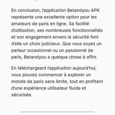
En conclusion, l’application Betandyou APK
représente une excellente option pour les
amateurs de paris en ligne. Sa facilité
d’utilisation, ses nombreuses fonctionnalités
et son engagement envers la sécurité font
d’elle un choix judicieux. Que vous soyez un
parieur occasionnel ou un passionné de
paris, Betandyou a quelque chose à offrir.
En téléchargeant l’application aujourd’hui,
vous pouvez commencer à explorer un
monde de paris sans limite, tout en profitant
d’une expérience utilisateur fluide et
sécurisée.