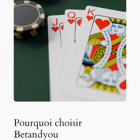
Pourquoi choisir
Betandyou