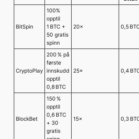
100%
opptil
BitSpin
1 BTC +
20×
0,5 BT
50 gratis
spinn
200 % på
første
CryptoPlay
innskudd
25×
0,4 BT
opptil
0,8 BTC
150 %
opptil
0,6 BTC
BlockBet
15×
0,3 BT
+ 30
gratis
spinn