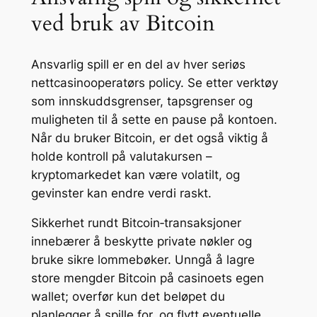
ved bruk av Bitcoin
Ansvarlig spill er en del av hver seriøs
nettcasinooperatørs policy. Se etter verktøy
som innskuddsgrenser, tapsgrenser og
muligheten til å sette en pause på kontoen.
Når du bruker Bitcoin, er det også viktig å
holde kontroll på valutakursen –
kryptomarkedet kan være volatilt, og
gevinster kan endre verdi raskt.
Sikkerhet rundt Bitcoin‑transaksjoner
innebærer å beskytte private nøkler og
bruke sikre lommebøker. Unngå å lagre
store mengder Bitcoin på casinoets egen
wallet; overfør kun det beløpet du
planlegger å spille for, og flytt eventuelle