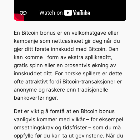
En Bitcoin bonus er en velkomstgave eller
kampanje som nettcasinoet gir deg når du
gjør ditt første innskudd med Bitcoin. Den
kan komme i form av ekstra spillkreditt,
gratis spinn eller en prosentvis økning av
innskuddet ditt. For norske spillere er dette
ofte attraktivt fordi Bitcoin‑transaksjoner er
anonyme og raskere enn tradisjonelle
bankoverføringer.
Det er viktig å forstå at en Bitcoin bonus
vanligvis kommer med vilkår – for eksempel
omsetningskrav og tidsfrister – som du må
oppfylle før du kan ta ut gevinstene. Når du