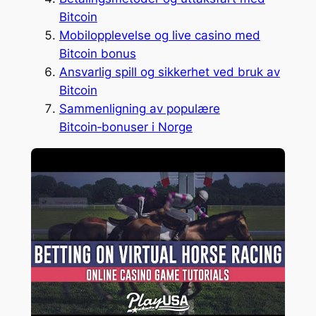
Bitcoin
Mobilopplevelse og live casino med
Bitcoin bonus
Ansvarlig spill og sikkerhet ved bruk av
Bitcoin
Sammenligning av populære
Bitcoin‑bonuser i Norge