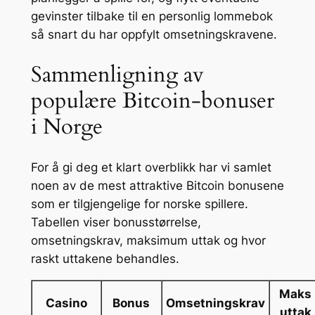
gevinster tilbake til en personlig lommebok
så snart du har oppfylt omsetningskravene.
Sammenligning av
populære Bitcoin‑bonuser
i Norge
For å gi deg et klart overblikk har vi samlet
noen av de mest attraktive Bitcoin bonusene
som er tilgjengelige for norske spillere.
Tabellen viser bonusstørrelse,
omsetningskrav, maksimum uttak og hvor
raskt uttakene behandles.
Maks
Casino
Bonus
Omsetningskrav
uttak