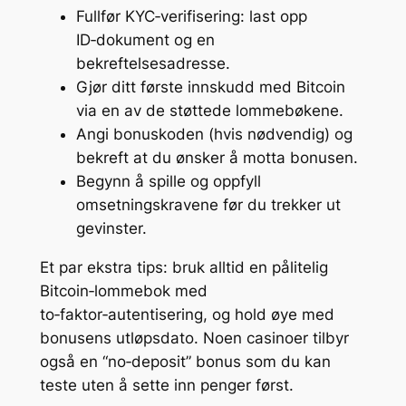
Fullfør KYC‑verifisering: last opp
ID‑dokument og en
bekreftelsesadresse.
Gjør ditt første innskudd med Bitcoin
via en av de støttede lommebøkene.
Angi bonuskoden (hvis nødvendig) og
bekreft at du ønsker å motta bonusen.
Begynn å spille og oppfyll
omsetningskravene før du trekker ut
gevinster.
Et par ekstra tips: bruk alltid en pålitelig
Bitcoin‑lommebok med
to‑faktor‑autentisering, og hold øye med
bonusens utløpsdato. Noen casinoer tilbyr
også en “no‑deposit” bonus som du kan
teste uten å sette inn penger først.