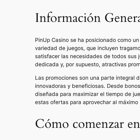
Información Genera
PinUp Casino se ha posicionado como un de
variedad de juegos, que incluyen tragam
satisfacer las necesidades de todos sus 
dedicada y, por supuesto, atractivas pr
Las promociones son una parte integral 
innovadoras y beneficiosas. Desde bonos
diseñada para maximizar el tiempo de jue
estas ofertas para aprovechar al máximo l
Cómo comenzar en