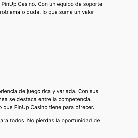
or PinUp Casino. Con un equipo de soporte
 problema o duda, lo que suma un valor
iencia de juego rica y variada. Con sus
ínea se destaca entre la competencia.
o que PinUp Casino tiene para ofrecer.
para todos. No pierdas la oportunidad de