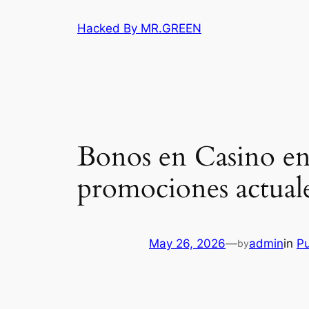
Skip
Hacked By MR.GREEN
to
content
Bonos en Casino en
promociones actual
May 26, 2026
—
admin
in
Pu
by