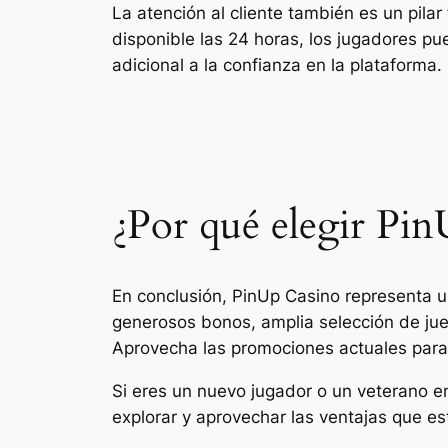
La atención al cliente también es un pil
disponible las 24 horas, los jugadores pu
adicional a la confianza en la plataforma.
¿Por qué elegir Pi
En conclusión, PinUp Casino representa u
generosos bonos, amplia selección de jue
Aprovecha las promociones actuales para 
Si eres un nuevo jugador o un veterano e
explorar y aprovechar las ventajas que est