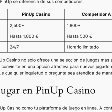
 PinUp se diferencia de sus competidores.
PinUp Casino
Competidor A
2,500+
1,800+
Hasta 1,000 €
Hasta 500 €
24/7
Horario limitado
nUp Casino no solo ofrece una selección de juegos más 
 convierte en una opción atractiva para nuevos jugadore
que cualquier inquietud o pregunta sea atendida de man
 jugar en PinUp Casino
inUp Casino como tu plataforma de juego en línea. A con