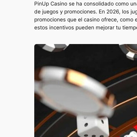
PinUp Casino se ha consolidado como una
de juegos y promociones. En 2026, los j
promociones que el casino ofrece, como 
estos incentivos pueden mejorar tu tiemp