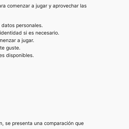
para comenzar a jugar y aprovechar las
s datos personales.
identidad si es necesario.
menzar a jugar.
te guste.
es disponibles.
ón, se presenta una comparación que