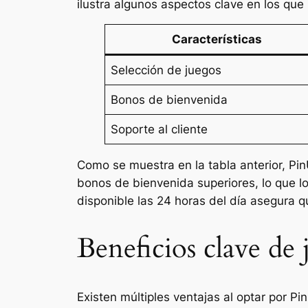
ilustra algunos aspectos clave en los que
Características
Selección de juegos
Bonos de bienvenida
Soporte al cliente
Como se muestra en la tabla anterior, Pi
bonos de bienvenida superiores, lo que lo
disponible las 24 horas del día asegura 
Beneficios clave de
Existen múltiples ventajas al optar por P