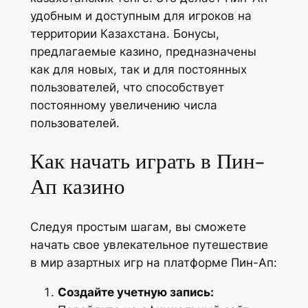
удобным и доступным для игроков на
территории Казахстана. Бонусы,
предлагаемые казино, предназначены
как для новых, так и для постоянных
пользователей, что способствует
постоянному увеличению числа
пользователей.
Как начать играть в Пин-
Ап казино
Следуя простым шагам, вы сможете
начать свое увлекательное путешествие
в мир азартных игр на платформе Пин-Ап:
Создайте учетную запись: