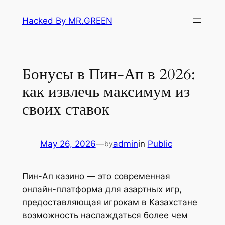
Skip
Hacked By MR.GREEN
to
content
Бонусы в Пин-Ап в 2026:
как извлечь максимум из
своих ставок
May 26, 2026
—
admin
in
Public
by
Пин-Ап казино — это современная
онлайн-платформа для азартных игр,
предоставляющая игрокам в Казахстане
возможность наслаждаться более чем