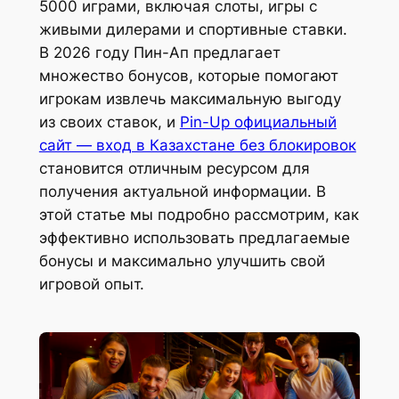
5000 играми, включая слоты, игры с
живыми дилерами и спортивные ставки.
В 2026 году Пин-Ап предлагает
множество бонусов, которые помогают
игрокам извлечь максимальную выгоду
из своих ставок, и
Pin-Up официальный
сайт — вход в Казахстане без блокировок
становится отличным ресурсом для
получения актуальной информации. В
этой статье мы подробно рассмотрим, как
эффективно использовать предлагаемые
бонусы и максимально улучшить свой
игровой опыт.