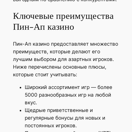
Ключевые преимущества
Пин-Ап казино
Пин-Ап казино предоставляет множество
преимуществ, которые делают его
лучшим выбором для азартных игроков.
Ниже перечислены основные плюсы,
которые стоит учитывать:
Широкий ассортимент игр — более
5000 разнообразных игр на любой
вкус.
Щедрые приветственные и
регулярные бонусы для новых и
постоянных игроков.