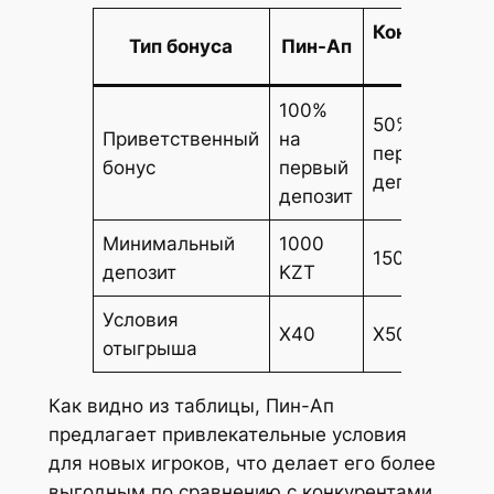
Конкурент
Тип бонуса
Пин-Ап
A
100%
50% на
Приветственный
на
первый
бонус
первый
депозит
депозит
Минимальный
1000
1500 KZT
депозит
KZT
Условия
Х40
Х50
отыгрыша
Как видно из таблицы, Пин-Ап
предлагает привлекательные условия
для новых игроков, что делает его более
выгодным по сравнению с конкурентами.