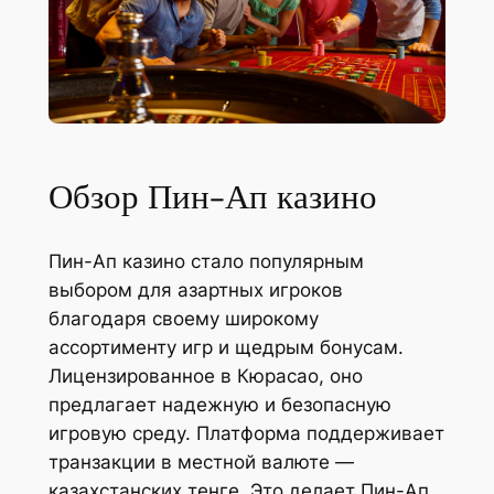
Обзор Пин-Ап казино
Пин-Ап казино стало популярным
выбором для азартных игроков
благодаря своему широкому
ассортименту игр и щедрым бонусам.
Лицензированное в Кюрасао, оно
предлагает надежную и безопасную
игровую среду. Платформа поддерживает
транзакции в местной валюте —
казахстанских тенге. Это делает Пин-Ап