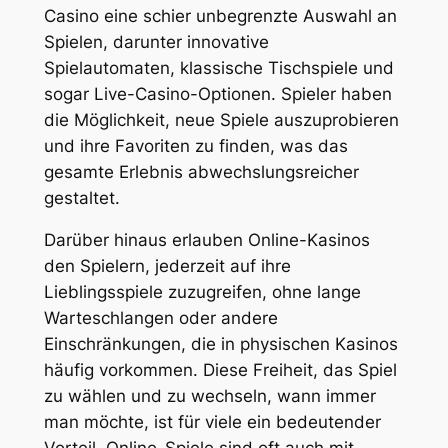
Casino eine schier unbegrenzte Auswahl an
Spielen, darunter innovative
Spielautomaten, klassische Tischspiele und
sogar Live-Casino-Optionen. Spieler haben
die Möglichkeit, neue Spiele auszuprobieren
und ihre Favoriten zu finden, was das
gesamte Erlebnis abwechslungsreicher
gestaltet.
Darüber hinaus erlauben Online-Kasinos
den Spielern, jederzeit auf ihre
Lieblingsspiele zuzugreifen, ohne lange
Warteschlangen oder andere
Einschränkungen, die in physischen Kasinos
häufig vorkommen. Diese Freiheit, das Spiel
zu wählen und zu wechseln, wann immer
man möchte, ist für viele ein bedeutender