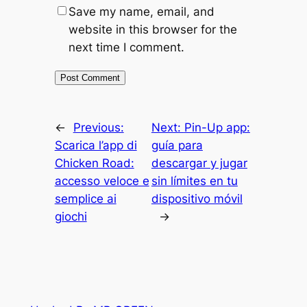
Save my name, email, and
website in this browser for the
next time I comment.
←
Previous:
Next:
Pin-Up app:
Scarica l’app di
guía para
Chicken Road:
descargar y jugar
accesso veloce e
sin límites en tu
semplice ai
dispositivo móvil
giochi
→