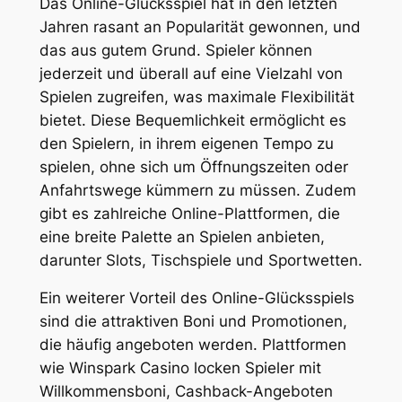
Das Online-Glücksspiel hat in den letzten
Jahren rasant an Popularität gewonnen, und
das aus gutem Grund. Spieler können
jederzeit und überall auf eine Vielzahl von
Spielen zugreifen, was maximale Flexibilität
bietet. Diese Bequemlichkeit ermöglicht es
den Spielern, in ihrem eigenen Tempo zu
spielen, ohne sich um Öffnungszeiten oder
Anfahrtswege kümmern zu müssen. Zudem
gibt es zahlreiche Online-Plattformen, die
eine breite Palette an Spielen anbieten,
darunter Slots, Tischspiele und Sportwetten.
Ein weiterer Vorteil des Online-Glücksspiels
sind die attraktiven Boni und Promotionen,
die häufig angeboten werden. Plattformen
wie Winspark Casino locken Spieler mit
Willkommensboni, Cashback-Angeboten