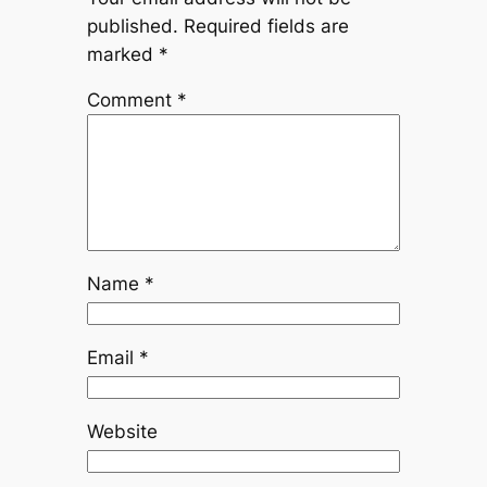
published.
Required fields are
marked
*
Comment
*
Name
*
Email
*
Website