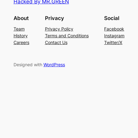
Hacked By MR.GREEN
About
Privacy
Social
Team
Privacy Policy
Facebook
History
Terms and Conditions
Instagram
Careers
Contact Us
Twitter/X
Designed with
WordPress