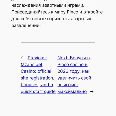
наслаждения азартными играми.
Присоединяйтесь к миру Pinco и откройте
для себя новые горизонты азартных
развлечений!
←
Previous:
Next:
Бонусы в
Mzansibet
Pinco casino в
Casino: official
2026 году: как
site registration,
увеличить свой
bonuses, and a
выигрыш
quick start guide
максимально
→