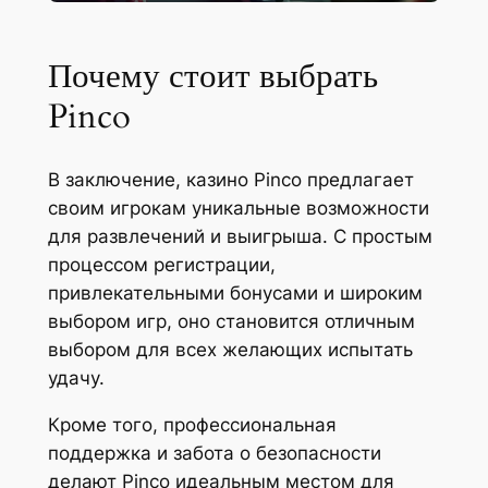
Почему стоит выбрать
Pinco
В заключение, казино Pinco предлагает
своим игрокам уникальные возможности
для развлечений и выигрыша. С простым
процессом регистрации,
привлекательными бонусами и широким
выбором игр, оно становится отличным
выбором для всех желающих испытать
удачу.
Кроме того, профессиональная
поддержка и забота о безопасности
делают Pinco идеальным местом для