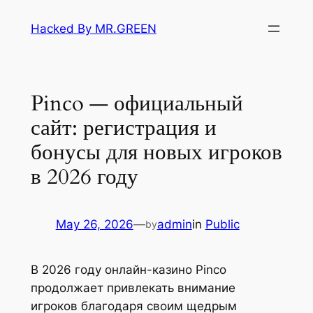
Skip
Hacked By MR.GREEN
to
content
Pinco — официальный
сайт: регистрация и
бонусы для новых игроков
в 2026 году
May 26, 2026
—
admin
in
Public
by
В 2026 году онлайн-казино Pinco
продолжает привлекать внимание
игроков благодаря своим щедрым