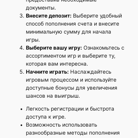
документы.
Внесите депозит:
Выберите удобный
способ пополнения счета и внесите
минимальную сумму для начала
игры.
Выберите вашу игру:
Ознакомьтесь с
ассортиментом игр и выберите ту,
которая вам интересна.
Начните играть:
Наслаждайтесь
игровым процессом и используйте
доступные бонусы для увеличения
шансов на выигрыш.
Легкость регистрации и быстрота
доступа к игре.
Возможность использовать
разнообразные методы пополнения