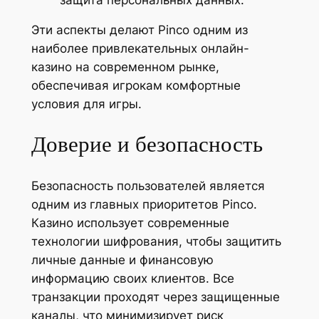
Эти аспекты делают Pinco одним из
наиболее привлекательных онлайн-
казино на современном рынке,
обеспечивая игрокам комфортные
условия для игры.
Доверие и безопасность
Безопасность пользователей является
одним из главных приоритетов Pinco.
Казино использует современные
технологии шифрования, чтобы защитить
личные данные и финансовую
информацию своих клиентов. Все
транзакции проходят через защищенные
каналы, что минимизирует риск