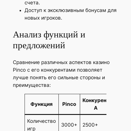
счета.
Доступ к эксклюзивным бонусам для
новых игроков.
Анализ функций и
предложений
Сравнение различных аспектов казино
Pinco с его конкурентами позволяет
лучше понять его сильные стороны и
преимущества:
Конкурент
Конку
Функция
Pinco
A
B
Количество
3000+
2500+
2000+
игр