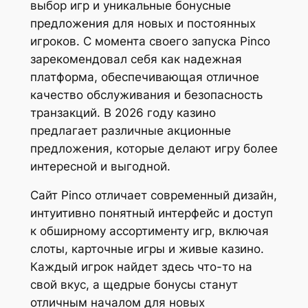
выбор игр и уникальные бонусные
предложения для новых и постоянных
игроков. С момента своего запуска Pinco
зарекомендовал себя как надежная
платформа, обеспечивающая отличное
качество обслуживания и безопасность
транзакций. В 2026 году казино
предлагает различные акционные
предложения, которые делают игру более
интересной и выгодной.
Сайт Pinco отличает современный дизайн,
интуитивно понятный интерфейс и доступ
к обширному ассортименту игр, включая
слоты, карточные игры и живые казино.
Каждый игрок найдет здесь что-то на
свой вкус, а щедрые бонусы станут
отличным началом для новых