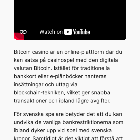
Bitcoin casino är en online‑plattform där du
kan satsa på casinospel med den digitala
valutan Bitcoin. Istället för traditionella
bankkort eller e‑plånböcker hanteras
insättningar och uttag via
blockchain‑tekniken, vilket ger snabba
transaktioner och ibland lägre avgifter.
För svenska spelare betyder det att du kan
undvika de vanliga bankrestriktionerna som
ibland dyker upp vid spel med svenska
kronor. Samtidigt är det viktigt att förstå att