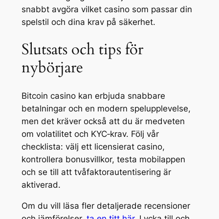
snabbt avgöra vilket casino som passar din
spelstil och dina krav på säkerhet.
Slutsats och tips för
nybörjare
Bitcoin casino kan erbjuda snabbare
betalningar och en modern spelupplevelse,
men det kräver också att du är medveten
om volatilitet och KYC‑krav. Följ vår
checklista: välj ett licensierat casino,
kontrollera bonusvillkor, testa mobilappen
och se till att tvåfaktorautentisering är
aktiverad.
Om du vill läsa fler detaljerade recensioner
och jämförelser,
ta en titt här
. Lycka till och