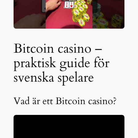
Bitcoin casino –
praktisk guide för
svenska spelare
Vad är ett Bitcoin casino?