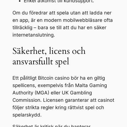
Enkel åtkomst till kundsupport.
Om du föredrar att spela utan att ladda ner
en app, är en modern mobilwebbläsare ofta
tillräcklig – bara se till att du har en säker
internetanslutning.
Säkerhet, licens och
ansvarsfullt spel
Ett pålitligt Bitcoin casino bör ha en giltig
spellicens, exempelvis från Malta Gaming
Authority (MGA) eller UK Gambling
Commission. Licensen garanterar att casinot
följer strikta regler kring rättvist spel och
spelarskydd.
Säkerhet är kritisk när du hanterar