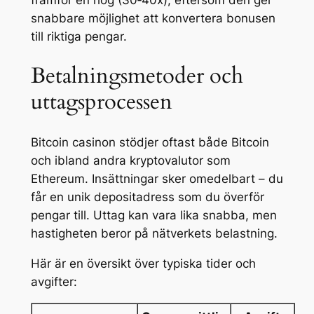
snabbare möjlighet att konvertera bonusen
till riktiga pengar.
Betalningsmetoder och
uttagsprocessen
Bitcoin casinon stödjer oftast både Bitcoin
och ibland andra kryptovalutor som
Ethereum. Insättningar sker omedelbart – du
får en unik depositadress som du överför
pengar till. Uttag kan vara lika snabba, men
hastigheten beror på nätverkets belastning.
Här är en översikt över typiska tider och
avgifter: