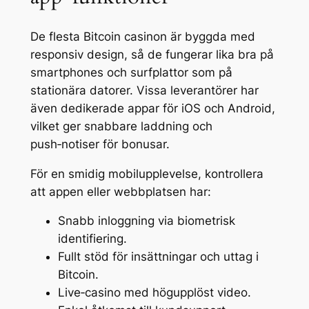
De flesta Bitcoin casinon är byggda med
responsiv design, så de fungerar lika bra på
smartphones och surfplattor som på
stationära datorer. Vissa leverantörer har
även dedikerade appar för iOS och Android,
vilket ger snabbare laddning och
push‑notiser för bonusar.
För en smidig mobilupplevelse, kontrollera
att appen eller webbplatsen har:
Snabb inloggning via biometrisk
identifiering.
Fullt stöd för insättningar och uttag i
Bitcoin.
Live‑casino med högupplöst video.