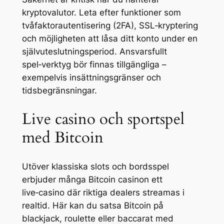
kryptovalutor. Leta efter funktioner som
tvåfaktorautentisering (2FA), SSL‑kryptering
och möjligheten att låsa ditt konto under en
självuteslutningsperiod. Ansvarsfullt
spel‑verktyg bör finnas tillgängliga –
exempelvis insättningsgränser och
tidsbegränsningar.
Live casino och sportspel
med Bitcoin
Utöver klassiska slots och bordsspel
erbjuder många Bitcoin casinon ett
live‑casino där riktiga dealers streamas i
realtid. Här kan du satsa Bitcoin på
blackjack, roulette eller baccarat med