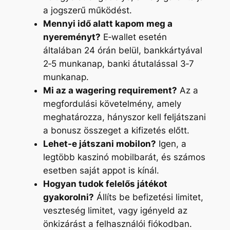
a jogszerű működést.
Mennyi idő alatt kapom meg a
nyereményt?
E‑wallet esetén
általában 24 órán belül, bankkártyával
2‑5 munkanap, banki átutalással 3‑7
munkanap.
Mi az a wagering requirement?
Az a
megfordulási követelmény, amely
meghatározza, hányszor kell feljátszani
a bonusz összeget a kifizetés előtt.
Lehet-e játszani mobilon?
Igen, a
legtöbb kaszinó mobilbarát, és számos
esetben saját appot is kínál.
Hogyan tudok felelős játékot
gyakorolni?
Állíts be befizetési limitet,
veszteség limitet, vagy igényeld az
önkizárást a felhasználói fiókodban.