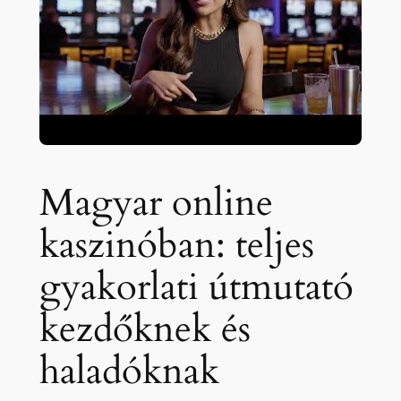
Magyar online
kaszinóban: teljes
gyakorlati útmutató
kezdőknek és
haladóknak