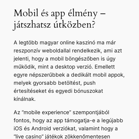
Mobil és app élmény –
játszhatsz útközben?
A legtöbb magyar online kaszinó ma már
reszponzív weboldallal rendelkezik, ami azt
jelenti, hogy a mobil böngészőben is úgy
működik, mint a desktop verzió. Emellett
egyre népszerűbbek a dedikált mobil appok,
melyek gyorsabb betöltést, push
értesítéseket és egyedi bónuszokat
kínálnak.
Az “mobile experience” szempontjából
fontos, hogy az app támogatja-e a legújabb
iOS és Android verziókat, valamint hogy a
“live casino” játékok zökkenőmentesen