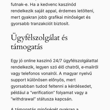
futnak-e. Ha a kedvenc kaszinód
rendelkezik saját appal, érdemes letölteni,
mert gyakran jobb grafikai minőséget és
gyorsabb tranzakciót biztosít.
Ügyfélszolgálat és
támogatás
Egy jó online kaszinó 24/7 ügyfélszolgálattal
rendelkezik, legyen szó élő chatről, e‑mailről
vagy telefonos vonalról. A magyar nyelvű
support különösen előnyös, mert
gyorsabban tudod feltenni a kérdésedet,
például a “verification” folyamat vagy a
“withdrawal” státusza kapcsán.
A támogatás minőségét gyakran a