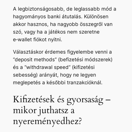
A legbiztonságosabb, de leglassabb mód a
hagyományos banki átutalás. Különösen
akkor hasznos, ha nagyobb összegről van
szó, vagy ha a játékos nem szeretne
e‑wallet fiókot nyitni.
Választáskor érdemes figyelembe venni a
“deposit methods” (befizetési módszerek)
és a “withdrawal speed” (kifizetési
sebesség) arányát, hogy ne legyen
meglepetés a későbbi tranzakcióknál.
Kifizetések és gyorsaság –
mikor juthatsz a
nyereményedhez?