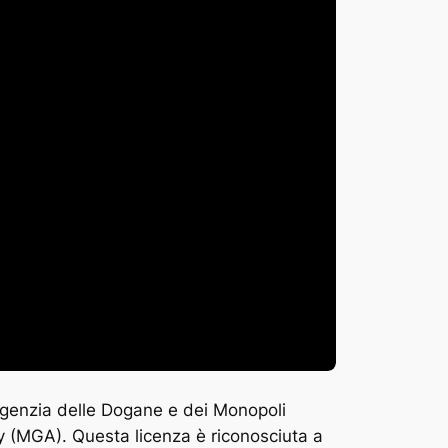
l’Agenzia delle Dogane e dei Monopoli
y (MGA). Questa licenza è riconosciuta a