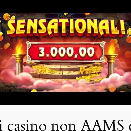
ai casino non AAMS 