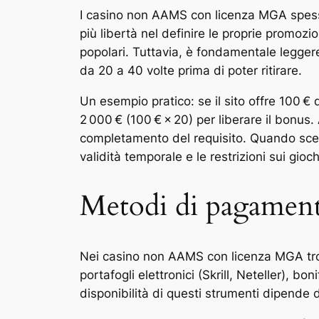
I casino non AAMS con licenza MGA spess
più libertà nel definire le proprie promozi
popolari. Tuttavia, è fondamentale legger
da 20 a 40 volte prima di poter ritirare.
Un esempio pratico: se il sito offre 100 €
2 000 € (100 € × 20) per liberare il bonus.
completamento del requisito. Quando scegl
validità temporale e le restrizioni sui gioch
Metodi di pagamento
Nei casino non AAMS con licenza MGA trov
portafogli elettronici (Skrill, Neteller), 
disponibilità di questi strumenti dipende 