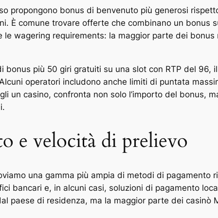
o propongono bonus di benvenuto più generosi rispett
oni. È comune trovare offerte che combinano un bonus sul 
e le
wagering requirements
: la maggior parte dei bonus 
 di bonus più 50 giri gratuiti su una slot con RTP del 96
 Alcuni operatori includono anche limiti di puntata massima
i un casino, confronta non solo l’importo del bonus, ma
i.
 e velocità di prelievo
iamo una gamma più ampia di metodi di pagamento rispe
bonifici bancari e, in alcuni casi, soluzioni di pagamento 
dal paese di residenza, ma la maggior parte dei casinò MG