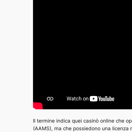
Il termine indica quei casinò online che o
(AAMS), ma che possiedono una licenza ril