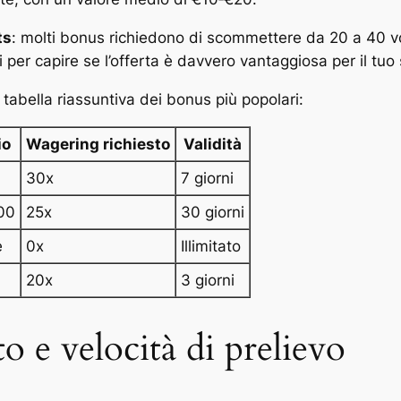
ts
: molti bonus richiedono di scommettere da 20 a 40 vo
 per capire se l’offerta è davvero vantaggiosa per il tuo s
tabella riassuntiva dei bonus più popolari:
io
Wagering richiesto
Validità
30x
7 giorni
00
25x
30 giorni
e
0x
Illimitato
20x
3 giorni
 e velocità di prelievo