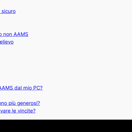
 sicuro
ino non AAMS
elievo
 AAMS dal mio PC?
no più generosi?
vare le vincite?