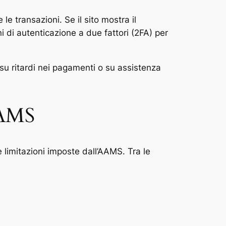
e transazioni. Se il sito mostra il
ni di autenticazione a due fattori (2FA) per
e su ritardi nei pagamenti o su assistenza
AAMS
 limitazioni imposte dall’AAMS. Tra le