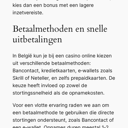
kies dan een bonus met een lagere
inzetvereiste.
Betaalmethoden en snelle
uitbetalingen
In België kun je bij een casino online kiezen
uit verschillende betaalmethoden:
Bancontact, kredietkaarten, e‑wallets zoals
Skrill of Neteller, en zelfs prepaidkaarten. De
keuze heeft invloed op zowel de
stortingssnelheid als de opnamekosten.
Voor een vlotte ervaring raden we aan om
een betaalmethode te gebruiken die directe
stortingen ondersteunt, zoals Bancontact of
een e‑wallet. Opnames duren meestal 1‑2