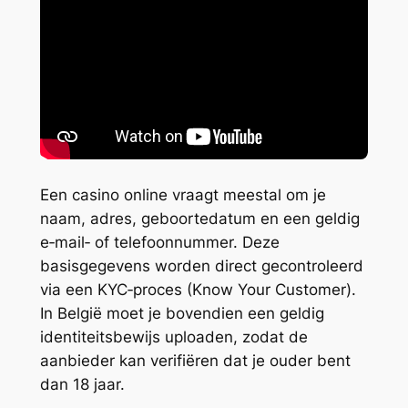
Een casino online vraagt meestal om je
naam, adres, geboortedatum en een geldig
e‑mail‑ of telefoonnummer. Deze
basisgegevens worden direct gecontroleerd
via een KYC‑proces (Know Your Customer).
In België moet je bovendien een geldig
identiteitsbewijs uploaden, zodat de
aanbieder kan verifiëren dat je ouder bent
dan 18 jaar.