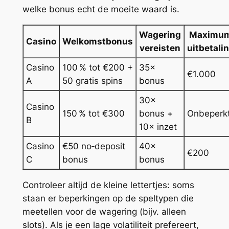
welke bonus echt de moeite waard is.
Wagering
Maximu
Casino
Welkomstbonus
vereisten
uitbetali
Casino
100 % tot €200 +
35×
€1.000
A
50 gratis spins
bonus
30×
Casino
150 % tot €300
bonus +
Onbeperk
B
10× inzet
Casino
€50 no‑deposit
40×
€200
C
bonus
bonus
Controleer altijd de kleine lettertjes: soms
staan er beperkingen op de speltypen die
meetellen voor de wagering (bijv. alleen
slots). Als je een lage volatiliteit prefereert,