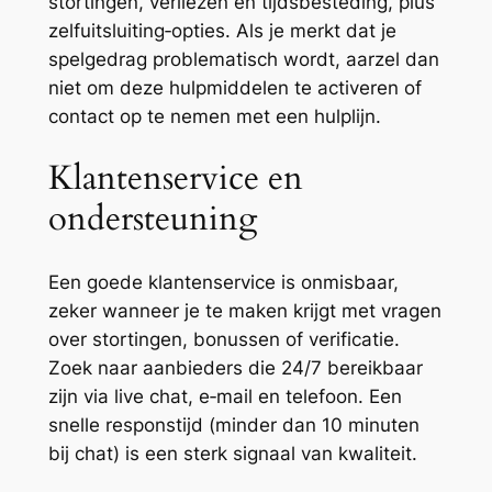
stortingen, verliezen en tijdsbesteding, plus
zelfuitsluiting‑opties. Als je merkt dat je
spelgedrag problematisch wordt, aarzel dan
niet om deze hulpmiddelen te activeren of
contact op te nemen met een hulplijn.
Klantenservice en
ondersteuning
Een goede klantenservice is onmisbaar,
zeker wanneer je te maken krijgt met vragen
over stortingen, bonussen of verificatie.
Zoek naar aanbieders die 24/7 bereikbaar
zijn via live chat, e‑mail en telefoon. Een
snelle responstijd (minder dan 10 minuten
bij chat) is een sterk signaal van kwaliteit.