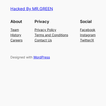
Hacked By MR.GREEN
About
Privacy
Social
Team
Privacy Policy
Facebook
History
Terms and Conditions
Instagram
Careers
Contact Us
Twitter/X
Designed with
WordPress