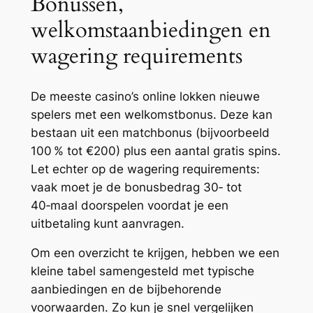
Bonussen,
welkomstaanbiedingen en
wagering requirements
De meeste casino’s online lokken nieuwe
spelers met een welkomstbonus. Deze kan
bestaan uit een matchbonus (bijvoorbeeld
100 % tot €200) plus een aantal gratis spins.
Let echter op de wagering requirements:
vaak moet je de bonusbedrag 30‑ tot
40‑maal doorspelen voordat je een
uitbetaling kunt aanvragen.
Om een overzicht te krijgen, hebben we een
kleine tabel samengesteld met typische
aanbiedingen en de bijbehorende
voorwaarden. Zo kun je snel vergelijken