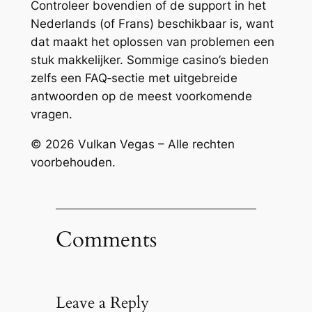
Controleer bovendien of de support in het
Nederlands (of Frans) beschikbaar is, want
dat maakt het oplossen van problemen een
stuk makkelijker. Sommige casino’s bieden
zelfs een FAQ‑sectie met uitgebreide
antwoorden op de meest voorkomende
vragen.
© 2026 Vulkan Vegas – Alle rechten
voorbehouden.
Comments
Leave a Reply