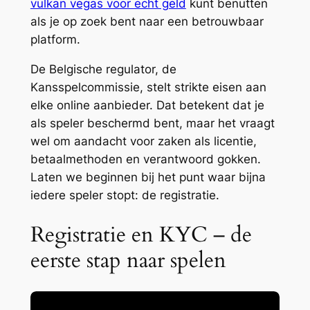
vulkan vegas voor echt geld
kunt benutten
als je op zoek bent naar een betrouwbaar
platform.
De Belgische regulator, de
Kansspelcommissie, stelt strikte eisen aan
elke online aanbieder. Dat betekent dat je
als speler beschermd bent, maar het vraagt
wel om aandacht voor zaken als licentie,
betaalmethoden en verantwoord gokken.
Laten we beginnen bij het punt waar bijna
iedere speler stopt: de registratie.
Registratie en KYC – de
eerste stap naar spelen