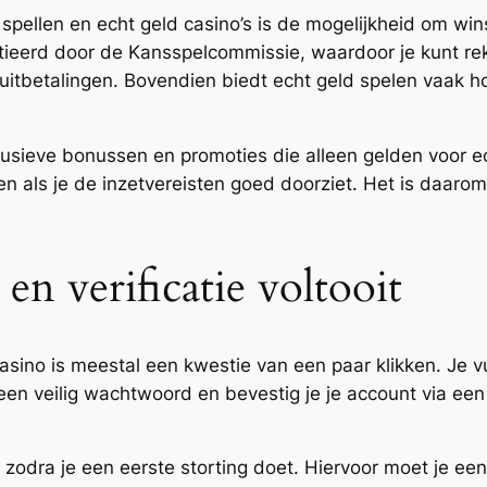
 spellen en echt geld casino’s is de mogelijkheid om win
entieerd door de Kansspelcommissie, waardoor je kunt r
 uitbetalingen. Bovendien biedt echt geld spelen vaak h
lusieve bonussen en promoties die alleen gelden voor 
n als je de inzetvereisten goed doorziet. Het is daaro
 en verificatie voltooit
casino is meestal een kwestie van een paar klikken. Je 
een veilig wachtwoord en bevestig je je account via een v
dra je een eerste storting doet. Hiervoor moet je een ko