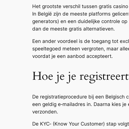
Het grootste verschil tussen gratis casino
In België zijn de meeste platforms gelic
generators) en een duidelijke controle op
dan de meeste gratis alternatieven.
Een ander voordeel is de toegang tot exc
speeltegoed meteen vergroten, maar allee
voordat je een aanbod accepteert.
Hoe je je registreert
De registratieprocedure bij een Belgisch 
een geldig e‑mailadres in. Daarna kies je 
verzonden.
De KYC‑ (Know Your Customer) stap volgt zo