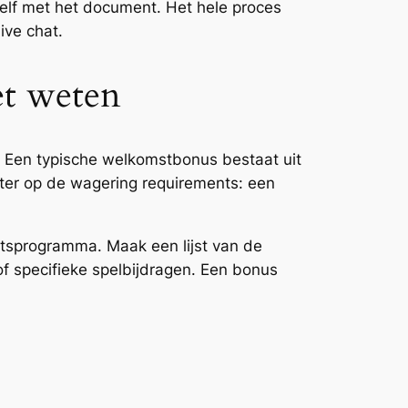
zelf met het document. Het hele proces
ive chat.
et weten
. Een typische welkomstbonus bestaat uit
hter op de
wagering requirements
: een
itsprogramma. Maak een lijst van de
 of specifieke spelbijdragen. Een bonus