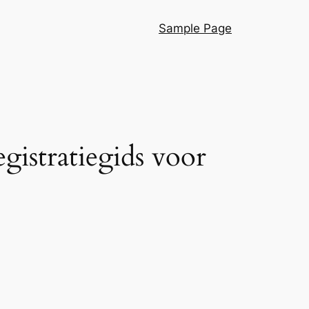
Sample Page
gistratiegids voor