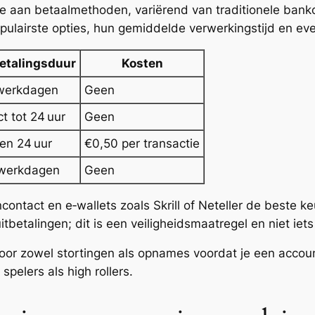
 aan betaalmethoden, variërend van traditionele banko
pulairste opties, hun gemiddelde verwerkingstijd en ev
etalingsduur
Kosten
 werkdagen
Geen
ct tot 24 uur
Geen
en 24 uur
€0,50 per transactie
 werkdagen
Geen
ncontact en e‑wallets zoals Skrill of Neteller de best
 uitbetalingen; dit is een veiligheidsmaatregel en niet ie
 voor zowel stortingen als opnames voordat je een accou
spelers als high rollers.