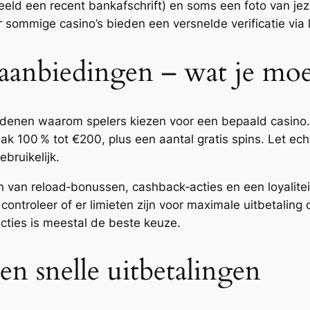
eeld een recent bankafschrift) en soms een foto van je
sommige casino’s bieden een versnelde verificatie via l
aanbiedingen – wat je mo
redenen waarom spelers kiezen voor een bepaald casino
ak 100 % tot €200, plus een aantal gratis spins. Let ec
bruikelijk.
 van reload‑bonussen, cashback‑acties en een loyalite
controleer of er limieten zijn voor maximale uitbetaling
icties is meestal de beste keuze.
n snelle uitbetalingen