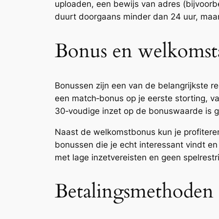
uploaden, een bewijs van adres (bijvoorb
duurt doorgaans minder dan 24 uur, maar 
Bonus en welkomst
Bonussen zijn een van de belangrijkste 
een match‑bonus op je eerste storting, va
30‑voudige inzet op de bonuswaarde is ge
Naast de welkomstbonus kun je profiteren
bonussen die je echt interessant vindt en 
met lage inzetvereisten en geen spelrestr
Betalingsmethoden e