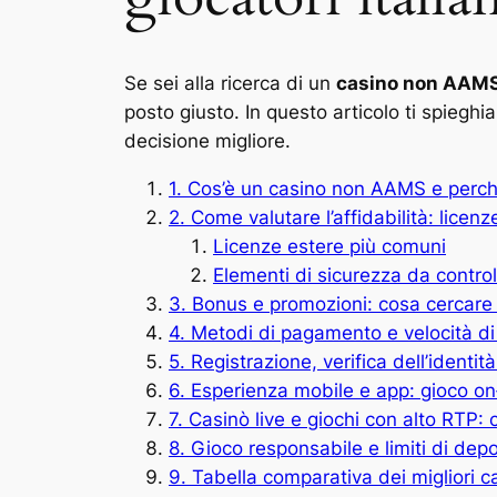
Se sei alla ricerca di un
casino non AAMS 
posto giusto. In questo articolo ti spiegh
decisione migliore.
1. Cos’è un casino non AAMS e perch
2. Come valutare l’affidabilità: licen
Licenze estere più comuni
Elementi di sicurezza da control
3. Bonus e promozioni: cosa cercare 
4. Metodi di pagamento e velocità di
5. Registrazione, verifica dell’identit
6. Esperienza mobile e app: gioco o
7. Casinò live e giochi con alto RTP: c
8. Gioco responsabile e limiti di depo
9. Tabella comparativa dei migliori 