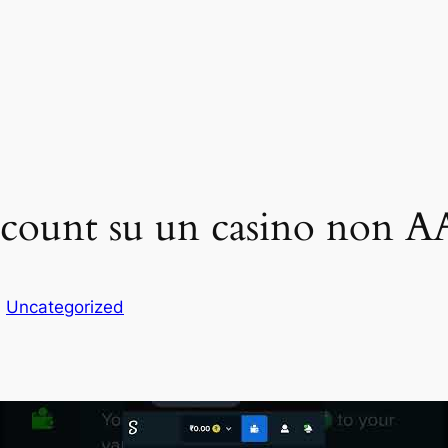
ccount su un casino non A
n
Uncategorized