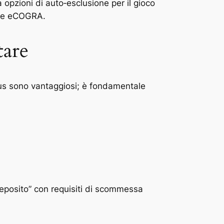
ra opzioni di auto‑esclusione per il gioco
come eCOGRA.
tare
onus sono vantaggiosi; è fondamentale
deposito” con requisiti di scommessa