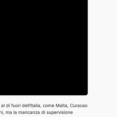
l di fuori dell’Italia, come Malta, Curacao
chi, ma la mancanza di supervisione