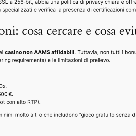
ia SSL a 256‑bit, abbia una politica di privacy chiara e off
 specializzati e verifica la presenza di certificazioni 
ni: cosa cercare e cosa evi
ei
casino non AAMS affidabili
. Tuttavia, non tutti i b
ng requirements) e le limitazioni di prelievo.
0x.
500 €.
lot con alto RTP).
minimi molto alti o che includono “gioco gratuito senza 