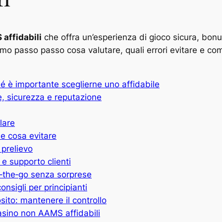
affidabili
che offra un’esperienza di gioco sicura, bonu
iamo passo passo cosa valutare, quali errori evitare e co
é è importante sceglierne uno affidabile
ze, sicurezza e reputazione
lare
e cosa evitare
 prelievo
à e supporto clienti
n‑the‑go senza sorprese
onsigli per principianti
sito: mantenere il controllo
casino non AAMS affidabili