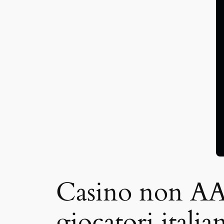
Casino non AAM
giocatori italia