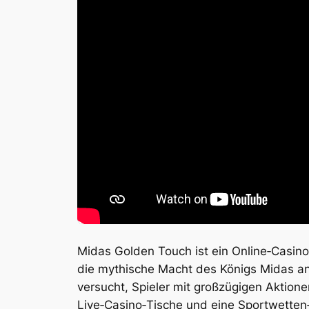
Midas Golden Touch ist ein Online‑Casino
die mythische Macht des Königs Midas an 
versucht, Spieler mit großzügigen Aktio
Live‑Casino‑Tische und eine Sportwetten