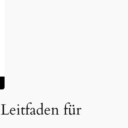
Leitfaden für