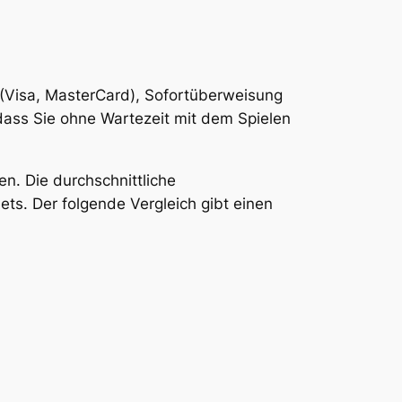
 (Visa, MasterCard), Sofortüberweisung
odass Sie ohne Wartezeit mit dem Spielen
n. Die durchschnittliche
ts. Der folgende Vergleich gibt einen