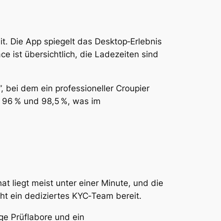
it. Die App spiegelt das Desktop‑Erlebnis
e ist übersichtlich, die Ladezeiten sind
, bei dem ein professioneller Croupier
n 96 % und 98,5 %, was im
at liegt meist unter einer Minute, und die
ht ein dediziertes KYC‑Team bereit.
ge Prüflabore und ein