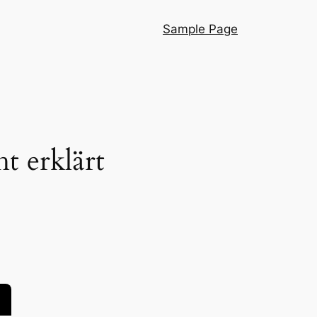
Sample Page
t erklärt