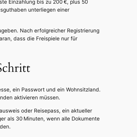
te Einzahlung bis zu 200 €, plus 50
usguthaben unterliegen einer
geben. Nach erfolgreicher Registrierung
an, dass die Freispiele nur für
chritt
esse, ein Passwort und ein Wohnsitzland.
unden aktivieren müssen.
lausweis oder Reisepass, ein aktueller
ger als 30 Minuten, wenn alle Dokumente
rden.