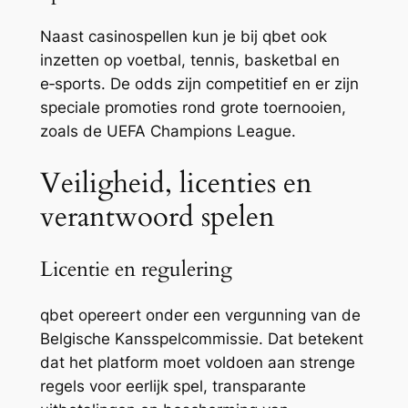
Naast casinospellen kun je bij qbet ook
inzetten op voetbal, tennis, basketbal en
e‑sports. De odds zijn competitief en er zijn
speciale promoties rond grote toernooien,
zoals de UEFA Champions League.
Veiligheid, licenties en
verantwoord spelen
Licentie en regulering
qbet opereert onder een vergunning van de
Belgische Kansspelcommissie. Dat betekent
dat het platform moet voldoen aan strenge
regels voor eerlijk spel, transparante