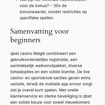
voor de bonus? – 30x de
bonuswaarde, zonder restricties op
specifieke spellen.
Samenvatting voor
beginners
qbet casino België combineert een
gebruiksvriendelijke registratie, een
aantrekkelijk welkomstpakket, diverse
betaalopties en een solide licentie. De live
casino‑ en sportsbook‑secties geven extra
variatie, terwijl de mobiele app ervoor zorgt
dat je overal kunt spelen. Met snelle
klantenservice en sterke beveiliging is qbet
een solide keuze voor zowel nieuwkomers