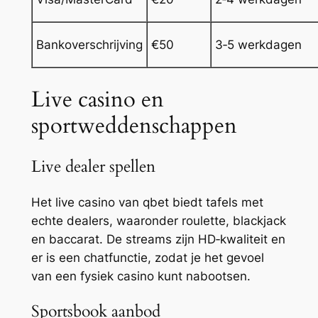
Bankoverschrijving
€50
3‑5 werkdagen
Live casino en
sportweddenschappen
Live dealer spellen
Het live casino van qbet biedt tafels met
echte dealers, waaronder roulette, blackjack
en baccarat. De streams zijn HD‑kwaliteit en
er is een chatfunctie, zodat je het gevoel
van een fysiek casino kunt nabootsen.
Sportsbook aanbod