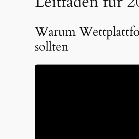
Leitfaden für 
Warum Wettplattfo
sollten