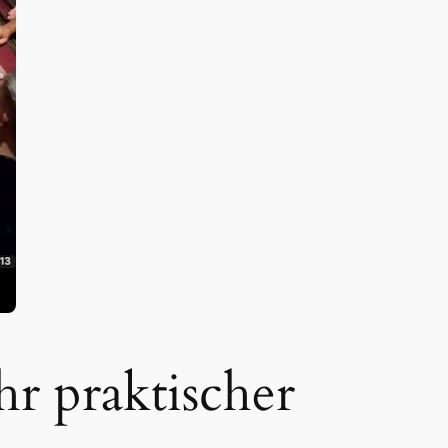
r praktischer