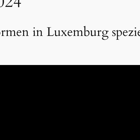
2024
rmen in Luxemburg spezie