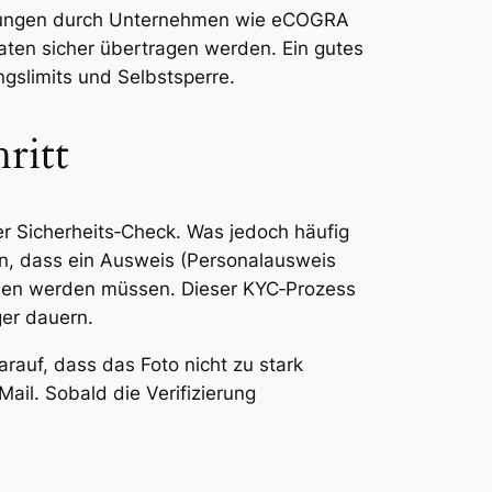
rüfungen durch Unternehmen wie eCOGRA
Daten sicher übertragen werden. Ein gutes
ngslimits und Selbstsperre.
ritt
er Sicherheits‑Check. Was jedoch häufig
len, dass ein Ausweis (Personalausweis
den werden müssen. Dieser KYC‑Prozess
er dauern.
arauf, dass das Foto nicht zu stark
Mail. Sobald die Verifizierung