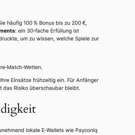
ie häufig 100 % Bonus bis zu 200 €,
ements
: ein 30‑fache Erfüllung ist
druckte, um zu wissen, welche Spiele zur
Pre‑Match‑Wetten.
Ihre Einsätze frühzeitig ein. Für Anfänger
t das Risiko überschaubar bleibt.
digkeit
unehmend lokale E‑Wallets wie Payconiq