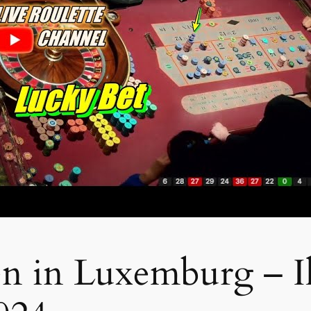
n in Luxemburg – Ih