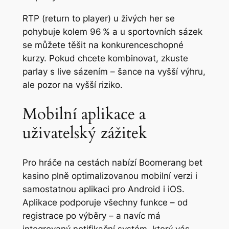
RTP (return to player) u živých her se
pohybuje kolem 96 % a u sportovních sázek
se můžete těšit na konkurenceschopné
kurzy. Pokud chcete kombinovat, zkuste
parlay s live sázením – šance na vyšší výhru,
ale pozor na vyšší riziko.
Mobilní aplikace a
uživatelský zážitek
Pro hráče na cestách nabízí Boomerang bet
kasino plně optimalizovanou mobilní verzi i
samostatnou aplikaci pro Android i iOS.
Aplikace podporuje všechny funkce – od
registrace po výběry – a navíc má
integrovaný notifikační systém, který vás