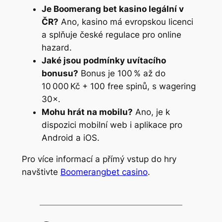
Je Boomerang bet kasino legální v
ČR?
Ano, kasino má evropskou licenci
a splňuje české regulace pro online
hazard.
Jaké jsou podmínky uvítacího
bonusu?
Bonus je 100 % až do
10 000 Kč + 100 free spinů, s wagering
30×.
Mohu hrát na mobilu?
Ano, je k
dispozici mobilní web i aplikace pro
Android a iOS.
Pro více informací a přímý vstup do hry
navštivte
Boomerangbet casino
.