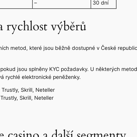
–
30 dní
a rychlost výběrů
ních metod, které jsou běžně dostupné v České republic
 pokud jsou splněny KYC požadavky. U některých meto
vá rychlé elektronické peněženky.
ustly, Skrill, Neteller
stly, Skrill, Neteller
e casino a další segmenty