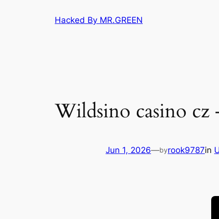
Skip
Hacked By MR.GREEN
to
content
Wildsino casino cz 
Jun 1, 2026
—
rook9787
in
U
by