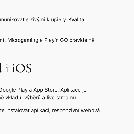
unikovat s živými krupiéry. Kvalita
Ent, Microgaming a Play’n GO pravidelně
d i iOS
 Google Play a App Store. Aplikace je
 vkladů, výběrů a live streamu.
e instalovat aplikaci, responzivní webová