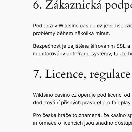
6. Zákaznická podpo
Podpora v Wildsino casino cz je k dispozici
problémy během několika minut.
Bezpečnost je zajištěna šifrováním SSL a 
monitorovány anti‑fraud systémy, takže hr
7. Licence, regulace
Wildsino casino cz operuje pod licencí od
dodržování přísných pravidel pro fair play
Pro české hráče to znamená, že kasino s
informace o licencích jsou snadno dostup