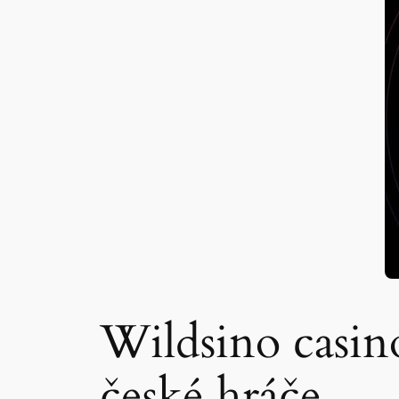
Wildsino casin
české hráče