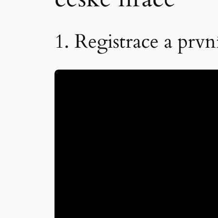
1. Registrace a prv