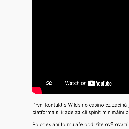
První kontakt s Wildsino casino cz začíná
platforma si klade za cíl splnit minimální
Po odeslání formuláře obdržíte ověřovací 