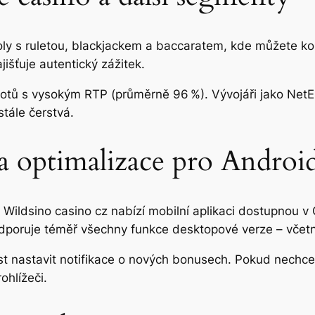
toly s ruletou, blackjackem a baccaratem, kde můžete kom
išťuje autentický zážitek.
slotů s vysokým RTP (průměrně 96 %). Vývojáři jako Net
stále čerstvá.
 a optimalizace pro Androi
h, Wildsino casino cz nabízí mobilní aplikaci dostupnou v
dporuje téměř všechny funkce desktopové verze – včetně
st nastavit notifikace o nových bonusech. Pokud nechcet
ohlížeči.