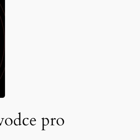
vodce pro