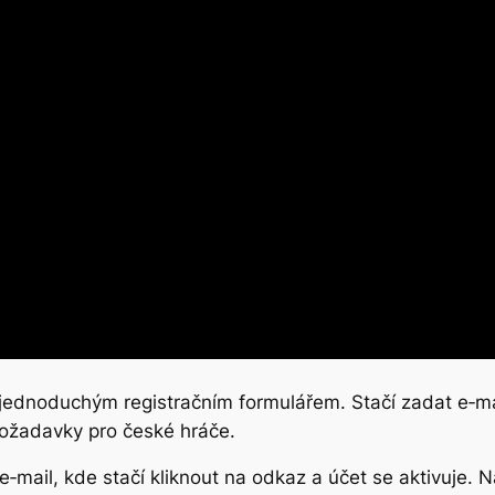
 jednoduchým registračním formulářem. Stačí zadat e‑mail
 požadavky pro české hráče.
e‑mail, kde stačí kliknout na odkaz a účet se aktivuje.