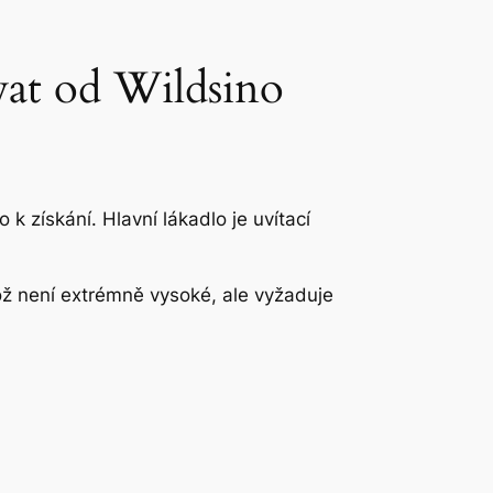
at od Wildsino
k získání. Hlavní lákadlo je uvítací
ž není extrémně vysoké, ale vyžaduje