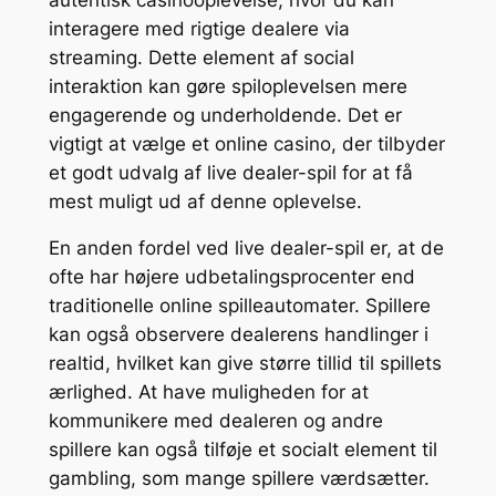
interagere med rigtige dealere via
streaming. Dette element af social
interaktion kan gøre spiloplevelsen mere
engagerende og underholdende. Det er
vigtigt at vælge et online casino, der tilbyder
et godt udvalg af live dealer-spil for at få
mest muligt ud af denne oplevelse.
En anden fordel ved live dealer-spil er, at de
ofte har højere udbetalingsprocenter end
traditionelle online spilleautomater. Spillere
kan også observere dealerens handlinger i
realtid, hvilket kan give større tillid til spillets
ærlighed. At have muligheden for at
kommunikere med dealeren og andre
spillere kan også tilføje et socialt element til
gambling, som mange spillere værdsætter.