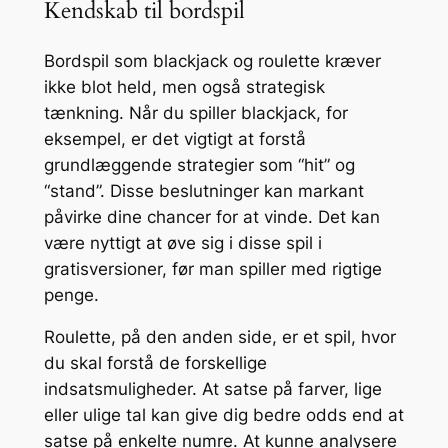
Kendskab til bordspil
Bordspil som blackjack og roulette kræver
ikke blot held, men også strategisk
tænkning. Når du spiller blackjack, for
eksempel, er det vigtigt at forstå
grundlæggende strategier som “hit” og
“stand”. Disse beslutninger kan markant
påvirke dine chancer for at vinde. Det kan
være nyttigt at øve sig i disse spil i
gratisversioner, før man spiller med rigtige
penge.
Roulette, på den anden side, er et spil, hvor
du skal forstå de forskellige
indsatsmuligheder. At satse på farver, lige
eller ulige tal kan give dig bedre odds end at
satse på enkelte numre. At kunne analysere