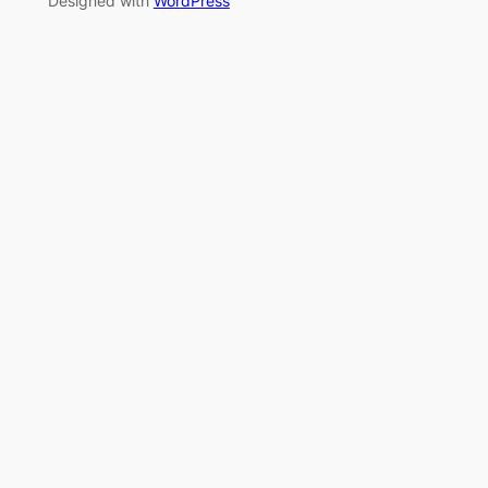
Designed with
WordPress