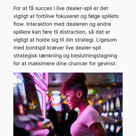
For at få succes i live dealer-spil er det
vigtigt at forblive fokuseret og følge spillets
flow. Interaktion med dealeren og andre
spillere kan føre til distraction, så det er
vigtigt at holde sig til din strategi. Ligesom
med bordspil kræver live dealer-spil
strategisk tænkning og beslutningstagning
for at maksimere dine chancer for gevinst.