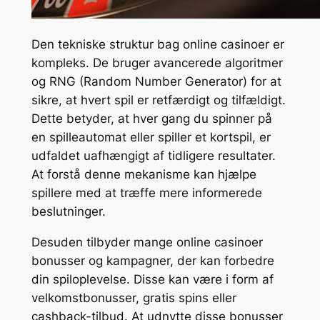
Den tekniske struktur bag online casinoer er
kompleks. De bruger avancerede algoritmer
og RNG (Random Number Generator) for at
sikre, at hvert spil er retfærdigt og tilfældigt.
Dette betyder, at hver gang du spinner på
en spilleautomat eller spiller et kortspil, er
udfaldet uafhængigt af tidligere resultater.
At forstå denne mekanisme kan hjælpe
spillere med at træffe mere informerede
beslutninger.
Desuden tilbyder mange online casinoer
bonusser og kampagner, der kan forbedre
din spiloplevelse. Disse kan være i form af
velkomstbonusser, gratis spins eller
cashback-tilbud. At udnytte disse bonusser