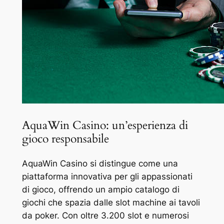
AquaWin Casino: un’esperienza di
gioco responsabile
AquaWin Casino si distingue come una
piattaforma innovativa per gli appassionati
di gioco, offrendo un ampio catalogo di
giochi che spazia dalle slot machine ai tavoli
da poker. Con oltre 3.200 slot e numerosi