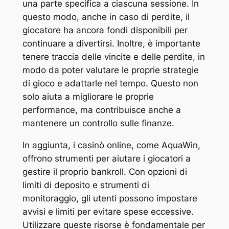
una parte specifica a ciascuna sessione. In
questo modo, anche in caso di perdite, il
giocatore ha ancora fondi disponibili per
continuare a divertirsi. Inoltre, è importante
tenere traccia delle vincite e delle perdite, in
modo da poter valutare le proprie strategie
di gioco e adattarle nel tempo. Questo non
solo aiuta a migliorare le proprie
performance, ma contribuisce anche a
mantenere un controllo sulle finanze.
In aggiunta, i casinò online, come AquaWin,
offrono strumenti per aiutare i giocatori a
gestire il proprio bankroll. Con opzioni di
limiti di deposito e strumenti di
monitoraggio, gli utenti possono impostare
avvisi e limiti per evitare spese eccessive.
Utilizzare queste risorse è fondamentale per