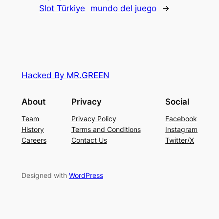
Slot Türkiye
mundo del juego
→
Hacked By MR.GREEN
About
Privacy
Social
Team
Privacy Policy
Facebook
History
Terms and Conditions
Instagram
Careers
Contact Us
Twitter/X
Designed with
WordPress