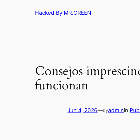
Skip
Hacked By MR.GREEN
to
content
Consejos imprescind
funcionan
Jun 4, 2026
—
admin
in
Publ
by