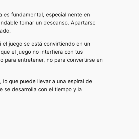
ma es fundamental, especialmente en
mendable tomar un descanso. Apartarse
vado.
 el juego se está convirtiendo en un
que el juego no interfiera con tus
o para entretener, no para convertirse en
 lo que puede llevar a una espiral de
se desarrolla con el tiempo y la