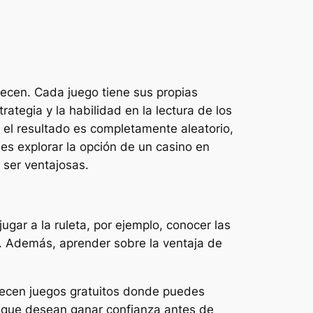
frecen. Cada juego tiene sus propias
rategia y la habilidad en la lectura de los
 el resultado es completamente aleatorio,
es explorar la opción de un casino en
 ser ventajosas.
gar a la ruleta, por ejemplo, conocer las
o. Además, aprender sobre la ventaja de
frecen juegos gratuitos donde puedes
es que desean ganar confianza antes de