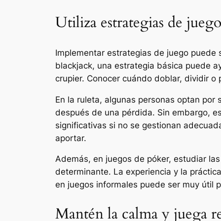
Utiliza estrategias de jueg
Implementar estrategias de juego puede s
blackjack, una estrategia básica puede a
crupier. Conocer cuándo doblar, dividir o 
En la ruleta, algunas personas optan por
después de una pérdida. Sin embargo, es 
significativas si no se gestionan adecuada
aportar.
Además, en juegos de póker, estudiar la
determinante. La experiencia y la práctica
en juegos informales puede ser muy útil p
Mantén la calma y juega 