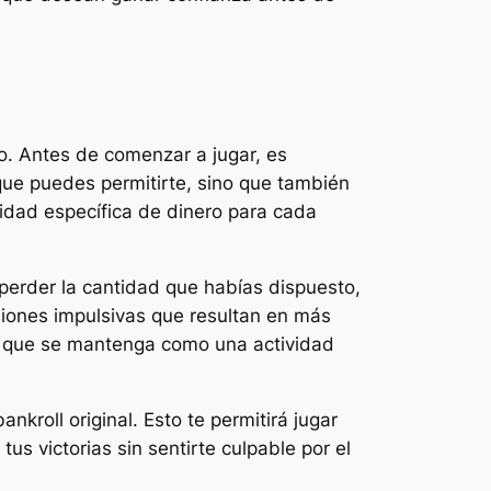
no. Antes de comenzar a jugar, es
que puedes permitirte, sino que también
tidad específica de dinero para cada
a perder la cantidad que habías dispuesto,
isiones impulsivas que resultan en más
de que se mantenga como una actividad
nkroll original. Esto te permitirá jugar
tus victorias sin sentirte culpable por el