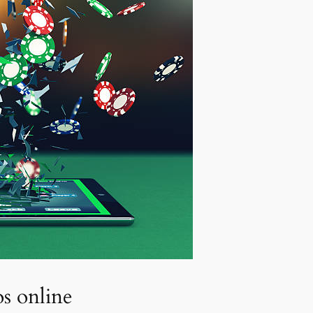
os online