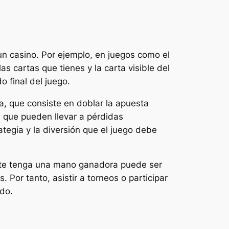
un casino. Por ejemplo, en juegos como el
 cartas que tienes y la carta visible del
o final del juego.
a, que consiste en doblar la apuesta
 que pueden llevar a pérdidas
ategia y la diversión que el juego debe
nte tenga una mano ganadora puede ser
 Por tanto, asistir a torneos o participar
ido.