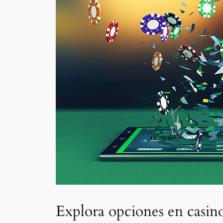
Explora opciones en casin