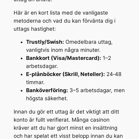
Här är en kort lista med de vanligaste
metoderna och vad du kan förvänta dig i
uttags hastighet:
Trustly/Swish:
Omedelbara uttag,
vanligtvis inom några minuter.
Bankkort (Visa/Mastercard):
1–2
arbetsdagar.
E‑plånböcker (Skrill, Neteller):
24‑48
timmar.
Banköverföring:
3–5 arbetsdagar, men
högsta säkerhet.
Innan du gör ett uttag är det viktigt att ditt
konto är fullt verifierat. Många casinon
kräver att du har gjort minst en insättning
och har spelat ett visst belopp innan du kan