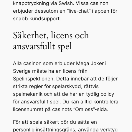
knapptryckning via Swish. Vissa casinon
erbjuder dessutom en “live‑chat” i appen för
snabb kundsupport.
Säkerhet, licens och
ansvarsfullt spel
Alla casinon som erbjuder Mega Joker i
Sverige måste ha en licens från
Spelinspektionen. Detta innebär att de följer
strikta regler för spelarskydd, rättvis
spelmekanik och att de har en tydlig policy
för ansvarsfullt spel. Du kan alltid kontrollera
licensnumret på casinots “Om oss”-sida.
För att spela säkert bör du sätta en
personlig insättningsgräns, använda verktyg