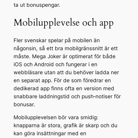
ta ut bonuspengar.
Mobilupplevelse och app
Fler svenskar spelar på mobilen än
någonsin, så ett bra mobilgränssnitt är ett
måste. Mega Joker är optimerat för både
iOS och Android och fungerar i en
webbläsare utan att du behöver ladda ner
en separat app. För de som föredrar en
dedikerad app finns ofta en version med
snabbare laddningstid och push‑notiser för
bonusar.
Mobilupplevelsen bör vara smidig:
knapparna är stora, grafik är skarp och du
kan göra insättningar med en