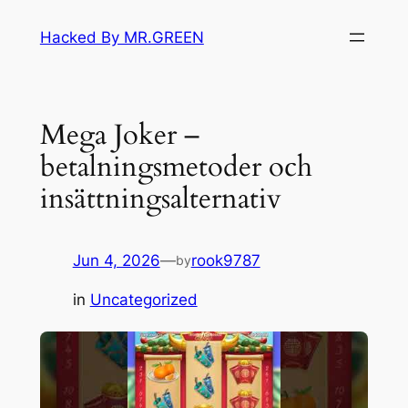
Skip
Hacked By MR.GREEN
to
content
Mega Joker –
betalningsmetoder och
insättningsalternativ
Jun 4, 2026
—
rook9787
by
in
Uncategorized