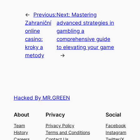
←
Previous:
Next:
Mastering
Zahraniční
advanced strategies in
online
gambling a
casino:
comprehensive guide
kroky a
to elevating your game
metody
→
Hacked By MR.GREEN
About
Privacy
Social
Team
Privacy Policy
Facebook
History
Terms and Conditions
Instagram
Careers
Contact Us
Twitter/X