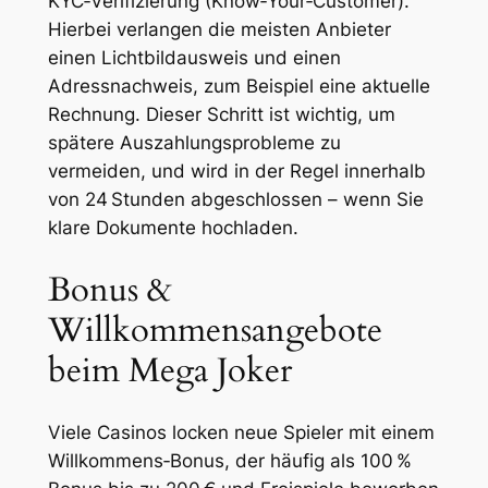
KYC‑Verifizierung (Know‑Your‑Customer).
Hierbei verlangen die meisten Anbieter
einen Lichtbildausweis und einen
Adressnachweis, zum Beispiel eine aktuelle
Rechnung. Dieser Schritt ist wichtig, um
spätere Auszahlungsprobleme zu
vermeiden, und wird in der Regel innerhalb
von 24 Stunden abgeschlossen – wenn Sie
klare Dokumente hochladen.
Bonus &
Willkommensangebote
beim Mega Joker
Viele Casinos locken neue Spieler mit einem
Willkommens‑Bonus, der häufig als 100 %