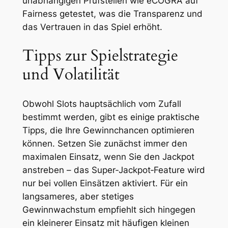
unabhängigen Prüfstellen wie eCOGRA auf
Fairness getestet, was die Transparenz und
das Vertrauen in das Spiel erhöht.
Tipps zur Spielstrategie
und Volatilität
Obwohl Slots hauptsächlich vom Zufall
bestimmt werden, gibt es einige praktische
Tipps, die Ihre Gewinnchancen optimieren
können. Setzen Sie zunächst immer den
maximalen Einsatz, wenn Sie den Jackpot
anstreben – das Super‑Jackpot‑Feature wird
nur bei vollen Einsätzen aktiviert. Für ein
langsameres, aber stetiges
Gewinnwachstum empfiehlt sich hingegen
ein kleinerer Einsatz mit häufigen kleinen