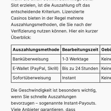
Slot erzielen, ist die Auszahlung oft das
entscheidende Kriterium. Lizenzierte
Casinos bieten in der Regel mehrere
Auszahlungsmethoden, die Sie nach der
Verifizierung nutzen können. Hier ein kurzer
Überblick:
Auszahlungsmethode
Bearbeitungszeit
Geb
Banküberweisung
1‑3 Werktage
Kein
E‑Wallet (PayPal, Skrill)
Bis zu 24 Stunden
Kein
Sofortüberweisung
Instant
Kein
Die Geschwindigkeit ist besonders wichtig,
wenn Sie schnelle Auszahlungen
bevorzugen – sogenannte Instant‑Payouts.
Viele Anbieter garantieren, dass