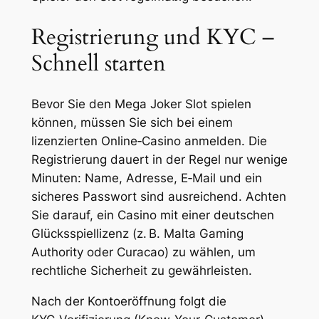
Registrierung und KYC –
Schnell starten
Bevor Sie den Mega Joker Slot spielen
können, müssen Sie sich bei einem
lizenzierten Online‑Casino anmelden. Die
Registrierung dauert in der Regel nur wenige
Minuten: Name, Adresse, E‑Mail und ein
sicheres Passwort sind ausreichend. Achten
Sie darauf, ein Casino mit einer deutschen
Glücksspiellizenz (z. B. Malta Gaming
Authority oder Curacao) zu wählen, um
rechtliche Sicherheit zu gewährleisten.
Nach der Kontoeröffnung folgt die