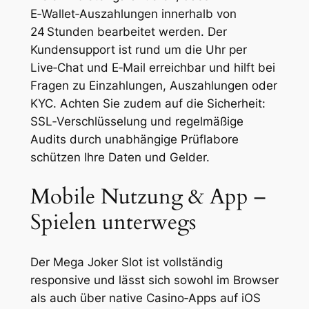
E‑Wallet‑Auszahlungen innerhalb von
24 Stunden bearbeitet werden. Der
Kundensupport ist rund um die Uhr per
Live‑Chat und E‑Mail erreichbar und hilft bei
Fragen zu Einzahlungen, Auszahlungen oder
KYC. Achten Sie zudem auf die Sicherheit:
SSL‑Verschlüsselung und regelmäßige
Audits durch unabhängige Prüflabore
schützen Ihre Daten und Gelder.
Mobile Nutzung & App –
Spielen unterwegs
Der Mega Joker Slot ist vollständig
responsive und lässt sich sowohl im Browser
als auch über native Casino‑Apps auf iOS