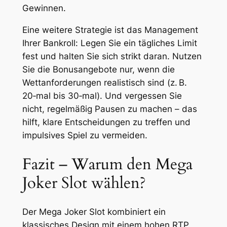
Gewinnen.
Eine weitere Strategie ist das Management
Ihrer Bankroll: Legen Sie ein tägliches Limit
fest und halten Sie sich strikt daran. Nutzen
Sie die Bonusangebote nur, wenn die
Wettanforderungen realistisch sind (z. B.
20‑mal bis 30‑mal). Und vergessen Sie
nicht, regelmäßig Pausen zu machen – das
hilft, klare Entscheidungen zu treffen und
impulsives Spiel zu vermeiden.
Fazit – Warum den Mega
Joker Slot wählen?
Der Mega Joker Slot kombiniert ein
klassisches Design mit einem hohen RTP