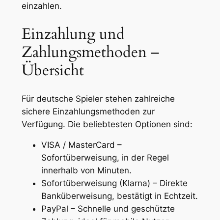
einzahlen.
Einzahlung und
Zahlungsmethoden –
Übersicht
Für deutsche Spieler stehen zahlreiche
sichere Einzahlungsmethoden zur
Verfügung. Die beliebtesten Optionen sind:
VISA / MasterCard –
Sofortüberweisung, in der Regel
innerhalb von Minuten.
Sofortüberweisung (Klarna) – Direkte
Banküberweisung, bestätigt in Echtzeit.
PayPal – Schnelle und geschützte