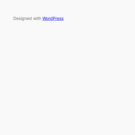
Designed with
WordPress