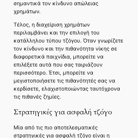
σημαντικά τον κίνδυνο απώλειας
χρημάτων.
Τέλος, η διαχείριση χρημάτων
περιλαμβάνει και την επιλογή του
κατάλληλου τύπου τζόγου. Όταν γνωρίζετε
τον κίνδυνο και την πιθανότητα νίκης σε
διαφορετικά παιχνίδια, μπορείτε να
επιλέξετε αυτά που σας ταιριάζουν
περισσότερο. Έτσι, μπορείτε να
μεγιστοποιήσετε τις πιθανότητές σας να
κερδίσετε, ελαχιστοποιώντας ταυτόχρονα
τις πιθανές ζημίες.
Στρατηγικές για ασφαλή τζόγο
Μία από τις πιο αποτελεσματικές
στρατηγικές για ασφαλή τζόγο είναι η