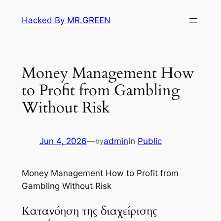
Skip
Hacked By MR.GREEN
to
content
Money Management How
to Profit from Gambling
Without Risk
Jun 4, 2026
—
admin
in
Public
by
Money Management How to Profit from
Gambling Without Risk
Κατανόηση της διαχείρισης