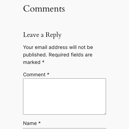
Comments
Leave a Reply
Your email address will not be
published.
Required fields are
marked
*
Comment
*
Name
*