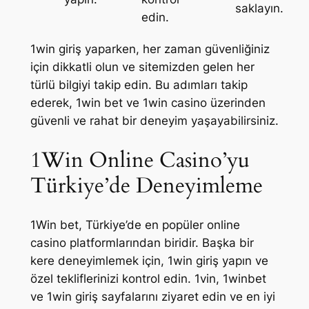
saklayın.
edin.
1win giriş yaparken, her zaman güvenliğiniz
için dikkatli olun ve sitemizden gelen her
türlü bilgiyi takip edin. Bu adımları takip
ederek, 1win bet ve 1win casino üzerinden
güvenli ve rahat bir deneyim yaşayabilirsiniz.
1Win Online Casino’yu
Türkiye’de Deneyimleme
1Win bet, Türkiye’de en popüler online
casino platformlarından biridir. Başka bir
kere deneyimlemek için, 1win giriş yapın ve
özel tekliflerinizi kontrol edin. 1vin, 1winbet
ve 1win giriş sayfalarını ziyaret edin ve en iyi