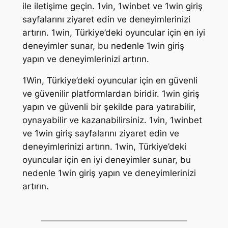
ile iletişime geçin. 1vin, 1winbet ve 1win giriş
sayfalarını ziyaret edin ve deneyimlerinizi
artırın. 1win, Türkiye’deki oyuncular için en iyi
deneyimler sunar, bu nedenle 1win giriş
yapın ve deneyimlerinizi artırın.
1Win, Türkiye’deki oyuncular için en güvenli
ve güvenilir platformlardan biridir. 1win giriş
yapın ve güvenli bir şekilde para yatırabilir,
oynayabilir ve kazanabilirsiniz. 1vin, 1winbet
ve 1win giriş sayfalarını ziyaret edin ve
deneyimlerinizi artırın. 1win, Türkiye’deki
oyuncular için en iyi deneyimler sunar, bu
nedenle 1win giriş yapın ve deneyimlerinizi
artırın.