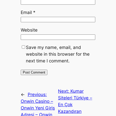
Email
*
Website
Save my name, email, and
website in this browser for the
next time I comment.
Next:
Kumar
←
Previous:
Siteleri Türkiye –
Onwin Casino –
En Çok
Onwin Yeni Giriş
Kazandıran
Adresi – Onwin