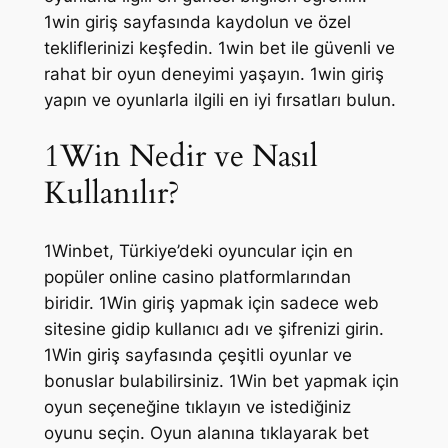
1win giriş sayfasında kaydolun ve özel
tekliflerinizi keşfedin. 1win bet ile güvenli ve
rahat bir oyun deneyimi yaşayın. 1win giriş
yapın ve oyunlarla ilgili en iyi fırsatları bulun.
1Win Nedir ve Nasıl
Kullanılır?
1Winbet, Türkiye’deki oyuncular için en
popüler online casino platformlarından
biridir. 1Win giriş yapmak için sadece web
sitesine gidip kullanıcı adı ve şifrenizi girin.
1Win giriş sayfasında çeşitli oyunlar ve
bonuslar bulabilirsiniz. 1Win bet yapmak için
oyun seçeneğine tıklayın ve istediğiniz
oyunu seçin. Oyun alanına tıklayarak bet