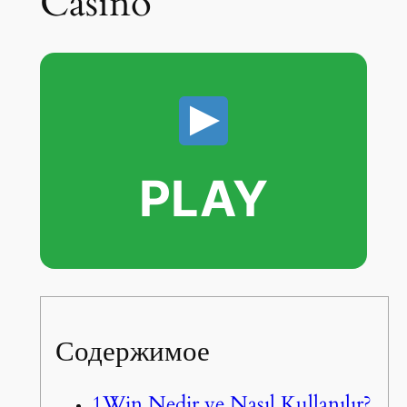
Casino
PLAY
Содержимое
1Win Nedir ve Nasıl Kullanılır?