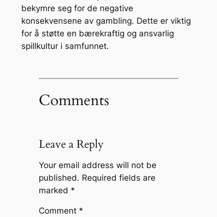
bekymre seg for de negative
konsekvensene av gambling. Dette er viktig
for å støtte en bærekraftig og ansvarlig
spillkultur i samfunnet.
Comments
Leave a Reply
Your email address will not be
published.
Required fields are
marked
*
Comment
*