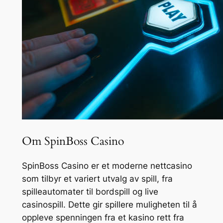
Om SpinBoss Casino
SpinBoss Casino er et moderne nettcasino
som tilbyr et variert utvalg av spill, fra
spilleautomater til bordspill og live
casinospill. Dette gir spillere muligheten til å
oppleve spenningen fra et kasino rett fra