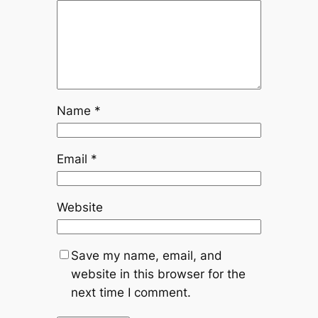
Name
*
Email
*
Website
Save my name, email, and
website in this browser for the
next time I comment.