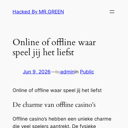
Skip
Hacked By MR.GREEN
to
content
Online of offline waar
speel jij het liefst
Jun 9, 2026
—
admin
in
Public
by
Online of offline waar speel jij het liefst
De charme van offline casino’s
Offline casino’s hebben een unieke charme
die veel spelers aantrekt. De fysieke