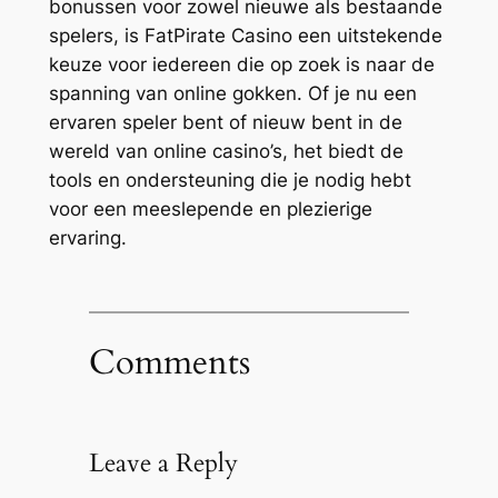
bonussen voor zowel nieuwe als bestaande
spelers, is FatPirate Casino een uitstekende
keuze voor iedereen die op zoek is naar de
spanning van online gokken. Of je nu een
ervaren speler bent of nieuw bent in de
wereld van online casino’s, het biedt de
tools en ondersteuning die je nodig hebt
voor een meeslepende en plezierige
ervaring.
Comments
Leave a Reply