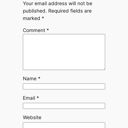
Your email address will not be
published.
Required fields are
marked
*
Comment
*
Name
*
Email
*
Website