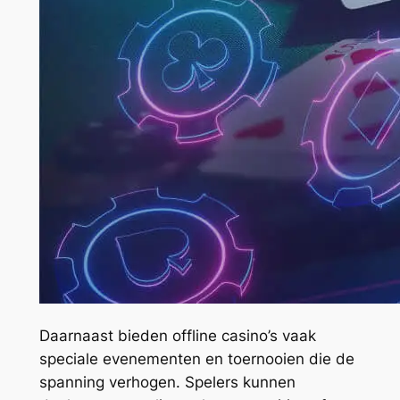
Daarnaast bieden offline casino’s vaak
speciale evenementen en toernooien die de
spanning verhogen. Spelers kunnen