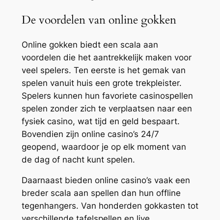
De voordelen van online gokken
Online gokken biedt een scala aan
voordelen die het aantrekkelijk maken voor
veel spelers. Ten eerste is het gemak van
spelen vanuit huis een grote trekpleister.
Spelers kunnen hun favoriete casinospellen
spelen zonder zich te verplaatsen naar een
fysiek casino, wat tijd en geld bespaart.
Bovendien zijn online casino’s 24/7
geopend, waardoor je op elk moment van
de dag of nacht kunt spelen.
Daarnaast bieden online casino’s vaak een
breder scala aan spellen dan hun offline
tegenhangers. Van honderden gokkasten tot
verschillende tafelspellen en live