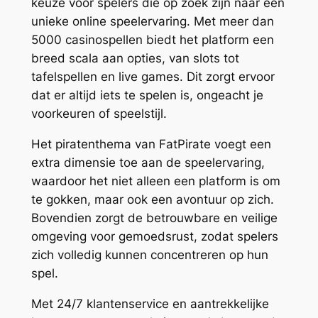
keuze voor spelers die op zoek zijn naar een
unieke online speelervaring. Met meer dan
5000 casinospellen biedt het platform een
breed scala aan opties, van slots tot
tafelspellen en live games. Dit zorgt ervoor
dat er altijd iets te spelen is, ongeacht je
voorkeuren of speelstijl.
Het piratenthema van FatPirate voegt een
extra dimensie toe aan de speelervaring,
waardoor het niet alleen een platform is om
te gokken, maar ook een avontuur op zich.
Bovendien zorgt de betrouwbare en veilige
omgeving voor gemoedsrust, zodat spelers
zich volledig kunnen concentreren op hun
spel.
Met 24/7 klantenservice en aantrekkelijke