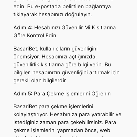
edin. Bu e-postada belirtilen bağlantıya
tıklayarak hesabınızı doğrulayın.
Adım 4: Hesabınızı Güvenilir Mi Kısıtlarına
Göre Kontrol Edin
BasariBet, kullanıcıların güvenliğini
önemsiyor. Hesabınızı açtığınızda,
güvenilirlik kısıtlarına göre bilgi verin. Bu
bilgiler, hesabınızın güvenliğini artırmak için
gerekli olan bilgilerdir.
Adım 5: Para Çekme İşlemlerini Öğrenin
BasariBet para çekme işlemlerini
kolaylaştırıyor. Hesabınıza para yatırabilir ve
istediğiniz zaman para çekebilirsiniz. Para
çekme işlemlerini yapmadan önce, web