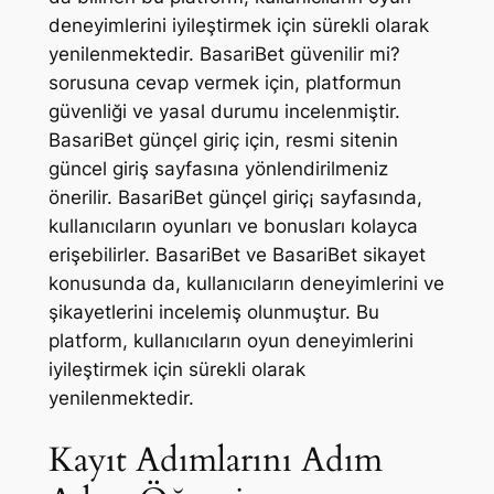
deneyimlerini iyileştirmek için sürekli olarak
yenilenmektedir. BasariBet güvenilir mi?
sorusuna cevap vermek için, platformun
güvenliği ve yasal durumu incelenmiştir.
BasariBet günçel giriç için, resmi sitenin
güncel giriş sayfasına yönlendirilmeniz
önerilir. BasariBet günçel giriç¡ sayfasında,
kullanıcıların oyunları ve bonusları kolayca
erişebilirler. BasariBet ve BasariBet sikayet
konusunda da, kullanıcıların deneyimlerini ve
şikayetlerini incelemiş olunmuştur. Bu
platform, kullanıcıların oyun deneyimlerini
iyileştirmek için sürekli olarak
yenilenmektedir.
Kayıt Adımlarını Adım