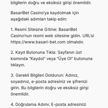
bilgilerin doğru ve eksiksiz girişi önemlidir.
BasariBet Casino’ya kaydolmak için
aşağıdaki adımları takip edin:
1. Resmi Sitesine Gitme: BasariBet
Casino’nun resmi web sitesine gidin. URL’si
https://www.basari-bet.com olmalıdır.
2. Kayıt Butonuna Tıkla: Sayfanın üst
kısmında “Kaydol” veya “Üye Ol” butonuna
tıklayın.
3. Gerekli Bilgileri Doldurun: Adınız,
soyadınız, e-posta adresiniz ve şifrenizi
girin. Bu bilgilerin doğru ve eksiksiz girişi
önemlidir.
4. Doğrulama Adımı: E-posta adresinizi