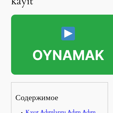
kayıt
OYNAMAK
Содержимое
Kayıt Adımlarını Adım Adım