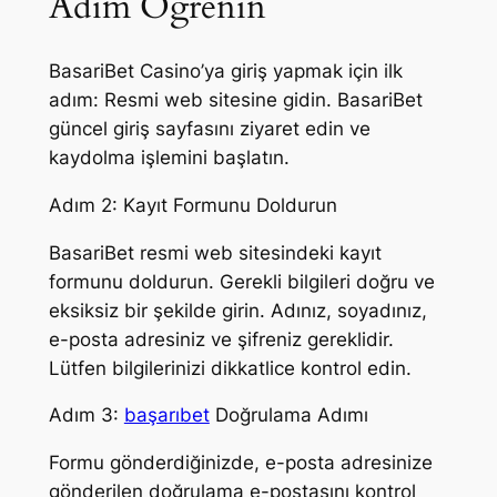
Adım Öğrenin
BasariBet Casino’ya giriş yapmak için ilk
adım: Resmi web sitesine gidin. BasariBet
güncel giriş sayfasını ziyaret edin ve
kaydolma işlemini başlatın.
Adım 2: Kayıt Formunu Doldurun
BasariBet resmi web sitesindeki kayıt
formunu doldurun. Gerekli bilgileri doğru ve
eksiksiz bir şekilde girin. Adınız, soyadınız,
e-posta adresiniz ve şifreniz gereklidir.
Lütfen bilgilerinizi dikkatlice kontrol edin.
Adım 3:
başarıbet
Doğrulama Adımı
Formu gönderdiğinizde, e-posta adresinize
gönderilen doğrulama e-postasını kontrol