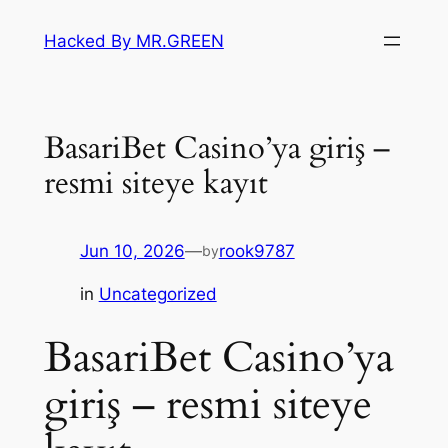
Skip
Hacked By MR.GREEN
to
content
BasariBet Casino’ya giriş –
resmi siteye kayıt
Jun 10, 2026
—
rook9787
by
in
Uncategorized
BasariBet Casino’ya
giriş – resmi siteye