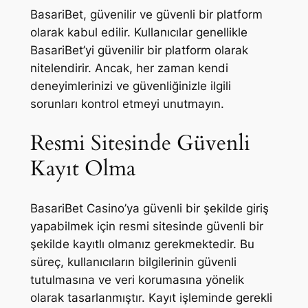
BasariBet, güvenilir ve güvenli bir platform
olarak kabul edilir. Kullanıcılar genellikle
BasariBet’yi güvenilir bir platform olarak
nitelendirir. Ancak, her zaman kendi
deneyimlerinizi ve güvenliğinizle ilgili
sorunları kontrol etmeyi unutmayın.
Resmi Sitesinde Güvenli
Kayıt Olma
BasariBet Casino’ya güvenli bir şekilde giriş
yapabilmek için resmi sitesinde güvenli bir
şekilde kayıtlı olmanız gerekmektedir. Bu
süreç, kullanıcıların bilgilerinin güvenli
tutulmasına ve veri korumasına yönelik
olarak tasarlanmıştır. Kayıt işleminde gerekli