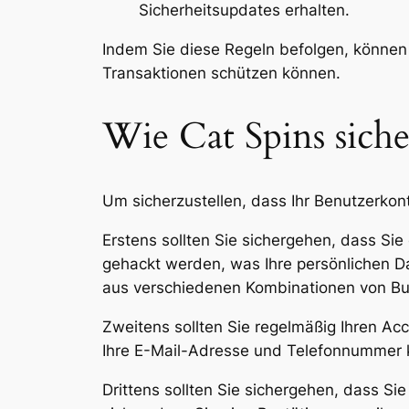
Sicherheitsupdates erhalten.
Indem Sie diese Regeln befolgen, können S
Transaktionen schützen können.
Wie Cat Spins sicher
Um sicherzustellen, dass Ihr Benutzerkonto
Erstens sollten Sie sichergehen, dass Si
gehackt werden, was Ihre persönlichen Da
aus verschiedenen Kombinationen von Bu
Zweitens sollten Sie regelmäßig Ihren Acco
Ihre E-Mail-Adresse und Telefonnummer ko
Drittens sollten Sie sichergehen, dass Sie