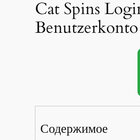
Cat Spins Log
Benutzerkonto
Содержимое