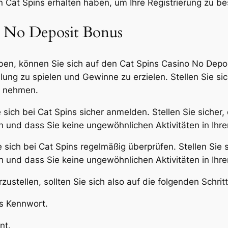
n Cat Spins erhalten haben, um Ihre Registrierung zu be
o No Deposit Bonus
haben, können Sie sich auf den Cat Spins Casino No Depo
lung zu spielen und Gewinne zu erzielen. Stellen Sie si
h nehmen.
e sich bei Cat Spins sicher anmelden. Stellen Sie siche
n und dass Sie keine ungewöhnlichen Aktivitäten in Ihre
e sich bei Cat Spins regelmäßig überprüfen. Stellen Sie
n und dass Sie keine ungewöhnlichen Aktivitäten in Ihre
ustellen, sollten Sie sich also auf die folgenden Schrit
es Kennwort.
nt.