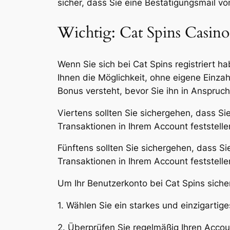
sicher, dass Sie eine Bestätigungsmail vo
Wichtig: Cat Spins Casin
Wenn Sie sich bei Cat Spins registriert 
Ihnen die Möglichkeit, ohne eigene Einzah
Bonus versteht, bevor Sie ihn in Anspruc
Viertens sollten Sie sichergehen, dass Si
Transaktionen in Ihrem Account feststelle
Fünftens sollten Sie sichergehen, dass Si
Transaktionen in Ihrem Account feststelle
Um Ihr Benutzerkonto bei Cat Spins sicherz
1. Wählen Sie ein starkes und einzigartig
2. Überprüfen Sie regelmäßig Ihren Accou