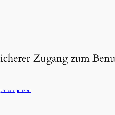
Sicherer Zugang zum Benu
n
Uncategorized