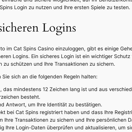
Spins Login zu nutzen und Ihre ersten Spiele zu testen.
sicheren Logins
nto im Cat Spins Casino einzuloggen, gibt es einige Gehe
ren Logins. Ein sicheres Login ist ein wichtiger Schutz 
en zu schützen und Ihre Transaktionen zu sichern.
n Sie sich an die folgenden Regeln halten:
s, das mindestens 12 Zeichen lang ist und aus verschi
zeichen besteht.
d Antwort, um Ihre Identität zu bestätigen.
rekt bei Cat Spins registriert haben und dass Ihre Registr
 Ihre Transaktionen zu sichern und Ihre persönlichen D
ßig Ihre Login-Daten überprüfen und aktualisieren, um s