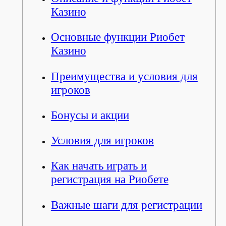
Казино
Основные функции Риобет
Казино
Преимущества и условия для
игроков
Бонусы и акции
Условия для игроков
Как начать играть и
регистрация на Риобете
Важные шаги для регистрации