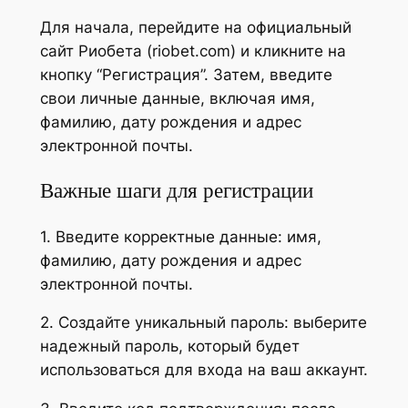
Для начала, перейдите на официальный
сайт Риобета (riobet.com) и кликните на
кнопку “Регистрация”. Затем, введите
свои личные данные, включая имя,
фамилию, дату рождения и адрес
электронной почты.
Важные шаги для регистрации
1. Введите корректные данные: имя,
фамилию, дату рождения и адрес
электронной почты.
2. Создайте уникальный пароль: выберите
надежный пароль, который будет
использоваться для входа на ваш аккаунт.