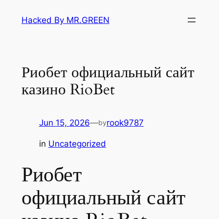
Skip
Hacked By MR.GREEN
to
content
Риобет официальный сайт
казино RioBet
Jun 15, 2026
—
rook9787
by
in
Uncategorized
Риобет
официальный сайт