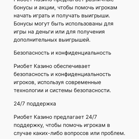
бонусы и акции, чтобы помочь игрокам
начать играть и получать выигрыши.
Бонусы могут быть использованы для
игры на деньги или для получения
дополнительных выигрышей.
Безопасность и конфиденциальность
Риобет Казино обеспечивает
безопасность и конфиденциальность
игроков, используя современные
технологии и системы безопасности.
24/7 поддержка
Риобет Казино предлагает 24/7
поддержку, чтобы помочь игрокам в
случае каких-либо вопросов или проблем.