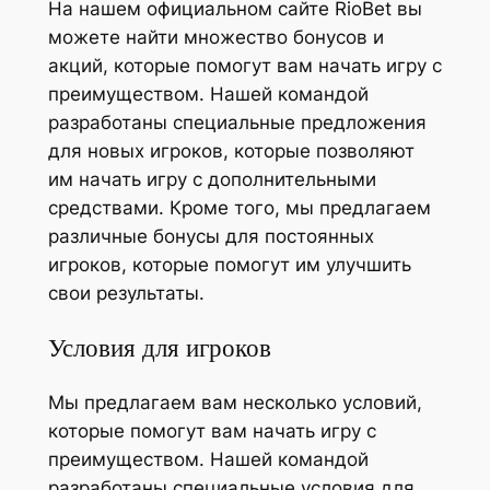
На нашем официальном сайте RioBet вы
можете найти множество бонусов и
акций, которые помогут вам начать игру с
преимуществом. Нашей командой
разработаны специальные предложения
для новых игроков, которые позволяют
им начать игру с дополнительными
средствами. Кроме того, мы предлагаем
различные бонусы для постоянных
игроков, которые помогут им улучшить
свои результаты.
Условия для игроков
Мы предлагаем вам несколько условий,
которые помогут вам начать игру с
преимуществом. Нашей командой
разработаны специальные условия для