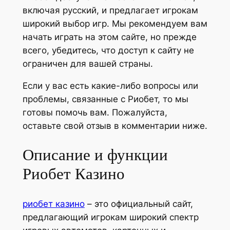
включая русский, и предлагает игрокам
широкий выбор игр. Мы рекомендуем вам
начать играть на этом сайте, но прежде
всего, убедитесь, что доступ к сайту не
ограничен для вашей страны.
Если у вас есть какие-либо вопросы или
проблемы, связанные с Риобет, то мы
готовы помочь вам. Пожалуйста,
оставьте свой отзыв в комментарии ниже.
Описание и функции
Риобет Казино
риобет казино
– это официальный сайт,
предлагающий игрокам широкий спектр