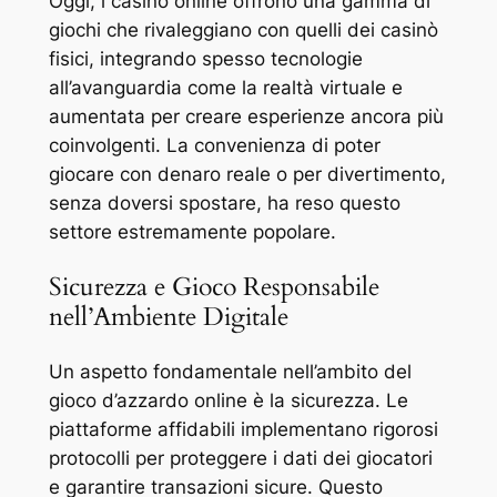
Oggi, i casinò online offrono una gamma di
giochi che rivaleggiano con quelli dei casinò
fisici, integrando spesso tecnologie
all’avanguardia come la realtà virtuale e
aumentata per creare esperienze ancora più
coinvolgenti. La convenienza di poter
giocare con denaro reale o per divertimento,
senza doversi spostare, ha reso questo
settore estremamente popolare.
Sicurezza e Gioco Responsabile
nell’Ambiente Digitale
Un aspetto fondamentale nell’ambito del
gioco d’azzardo online è la sicurezza. Le
piattaforme affidabili implementano rigorosi
protocolli per proteggere i dati dei giocatori
e garantire transazioni sicure. Questo