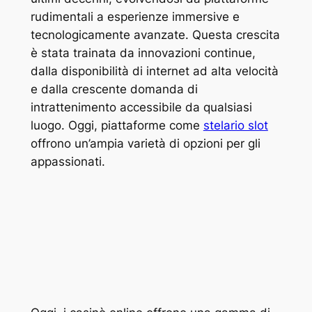
rudimentali a esperienze immersive e
tecnologicamente avanzate. Questa crescita
è stata trainata da innovazioni continue,
dalla disponibilità di internet ad alta velocità
e dalla crescente domanda di
intrattenimento accessibile da qualsiasi
luogo. Oggi, piattaforme come
stelario slot
offrono un’ampia varietà di opzioni per gli
appassionati.