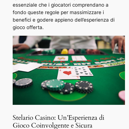
essenziale che i giocatori comprendano a
fondo queste regole per massimizzare i
benefici e godere appieno dell’esperienza di
gioco offerta.
Stelario Casino: Un’Esperienza di
Gioco Coinvolgente e Sicura