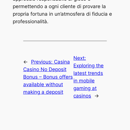
permettendo a ogni cliente di provare la
propria fortuna in un’atmosfera di fiducia e
professionalità.
Next:
←
Previous:
Casina
Exploring the
Casino No Deposit
latest trends
Bonus – Bonus offers
in mobile
available without
gaming at
making a deposit
casinos
→