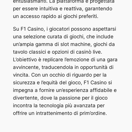
entusiasmanti. La piattaforma è progettata
per essere intuitiva e reattiva, garantendo
un accesso rapido ai giochi preferiti.
Su F1 Casino, i giocatori possono aspettarsi
una selezione curata di giochi, che include
un’ampia gamma di slot machine, giochi da
tavolo classici e opzioni di casinò live.
L’obiettivo è replicare l’emozione di una gara
avvincente, traducendola in opportunità di
vincita. Con un occhio di riguardo per la
sicurezza e l’equità del gioco, F1 Casino si
impegna a fornire un’esperienza affidabile e
divertente, dove la passione per il gioco
incontra la tecnologia più avanzata per
offrire un intrattenimento di prim’ordine.