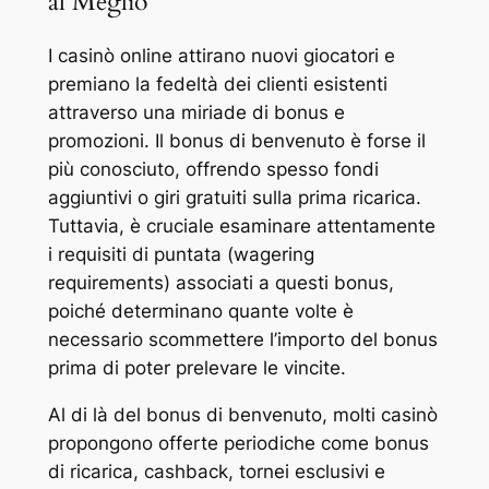
al Meglio
I casinò online attirano nuovi giocatori e
premiano la fedeltà dei clienti esistenti
attraverso una miriade di bonus e
promozioni. Il bonus di benvenuto è forse il
più conosciuto, offrendo spesso fondi
aggiuntivi o giri gratuiti sulla prima ricarica.
Tuttavia, è cruciale esaminare attentamente
i requisiti di puntata (wagering
requirements) associati a questi bonus,
poiché determinano quante volte è
necessario scommettere l’importo del bonus
prima di poter prelevare le vincite.
Al di là del bonus di benvenuto, molti casinò
propongono offerte periodiche come bonus
di ricarica, cashback, tornei esclusivi e