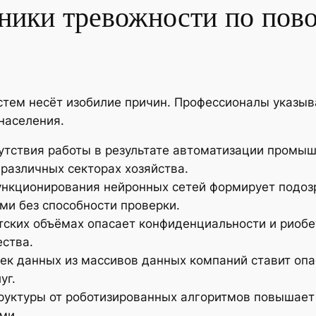
ники тревожности по пово
стем несёт изобилие причин. Профессионалы указ
населения.
тствия работы в результате автоматизации промы
различных секторах хозяйства.
нкционирования нейронных сетей формирует подозр
и без способности проверки.
тских объёмах опасает конфиденциальности и риобе
ства.
ечек данных из массивов данных компаний ставит оп
уг.
руктуры от роботизированных алгоритмов повышает
ми.