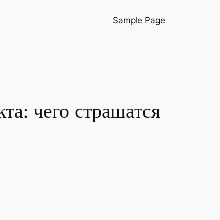
Sample Page
та: чего страшатся