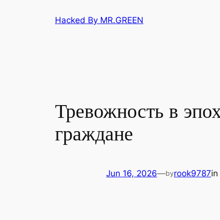
Skip
Hacked By MR.GREEN
to
content
Тревожность в эпох
граждане
Jun 16, 2026
—
rook9787
i
by