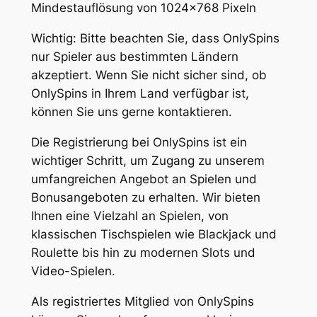
Mindestauflösung von 1024×768 Pixeln
Wichtig: Bitte beachten Sie, dass OnlySpins
nur Spieler aus bestimmten Ländern
akzeptiert. Wenn Sie nicht sicher sind, ob
OnlySpins in Ihrem Land verfügbar ist,
können Sie uns gerne kontaktieren.
Die Registrierung bei OnlySpins ist ein
wichtiger Schritt, um Zugang zu unserem
umfangreichen Angebot an Spielen und
Bonusangeboten zu erhalten. Wir bieten
Ihnen eine Vielzahl an Spielen, von
klassischen Tischspielen wie Blackjack und
Roulette bis hin zu modernen Slots und
Video-Spielen.
Als registriertes Mitglied von OnlySpins