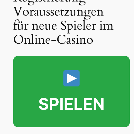
Voraussetzungen
für neue Spieler im
Online-Casino
SPIELEN