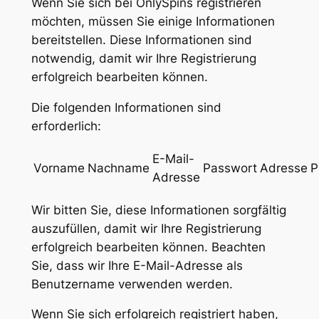
Wenn Sie sich bei OnlySpins registrieren
möchten, müssen Sie einige Informationen
bereitstellen. Diese Informationen sind
notwendig, damit wir Ihre Registrierung
erfolgreich bearbeiten können.
Die folgenden Informationen sind
erforderlich:
E-Mail-
Vorname
Nachname
Passwort
Adresse
P
Adresse
Wir bitten Sie, diese Informationen sorgfältig
auszufüllen, damit wir Ihre Registrierung
erfolgreich bearbeiten können. Beachten
Sie, dass wir Ihre E-Mail-Adresse als
Benutzername verwenden werden.
Wenn Sie sich erfolgreich registriert haben,