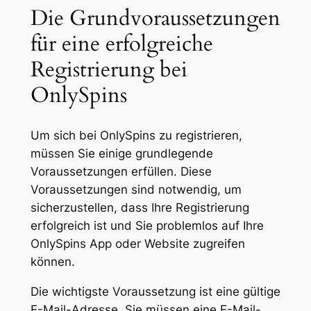
Die Grundvoraussetzungen
für eine erfolgreiche
Registrierung bei
OnlySpins
Um sich bei OnlySpins zu registrieren,
müssen Sie einige grundlegende
Voraussetzungen erfüllen. Diese
Voraussetzungen sind notwendig, um
sicherzustellen, dass Ihre Registrierung
erfolgreich ist und Sie problemlos auf Ihre
OnlySpins App oder Website zugreifen
können.
Die wichtigste Voraussetzung ist eine gültige
E-Mail-Adresse. Sie müssen eine E-Mail-