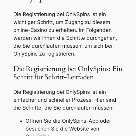
Die Registrierung bei OnlySpins ist ein
wichtiger Schritt, um Zugang zu diesem
online-Casino zu erhalten. Im Folgenden
werden wir Ihnen die Schritte durchgehen,
die Sie durchlaufen müssen, um sich bei
OnlySpins zu registrieren.
Die Registrierung bei OnlySpins: Ein
Schritt für Schritt-Leitfaden
Die Registrierung bei OnlySpins ist ein
einfacher und schneller Prozess. Hier sind
die Schritte, die Sie durchlaufen müssen:
Öffnen Sie die OnlySpins-App oder
besuchen Sie die Website von