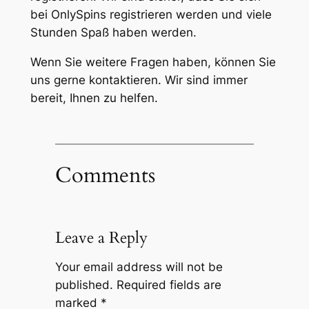
bei OnlySpins registrieren werden und viele
Stunden Spaß haben werden.
Wenn Sie weitere Fragen haben, können Sie
uns gerne kontaktieren. Wir sind immer
bereit, Ihnen zu helfen.
Comments
Leave a Reply
Your email address will not be
published.
Required fields are
marked
*