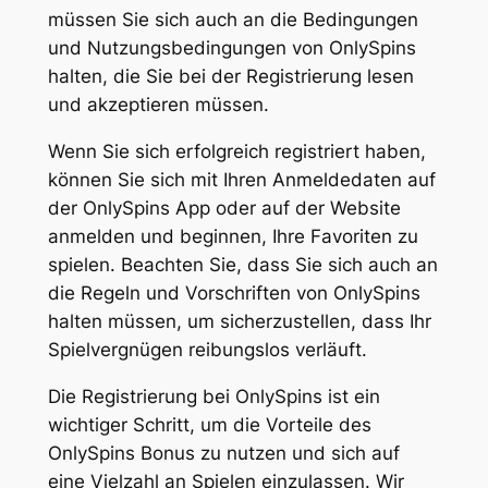
müssen Sie sich auch an die Bedingungen
und Nutzungsbedingungen von OnlySpins
halten, die Sie bei der Registrierung lesen
und akzeptieren müssen.
Wenn Sie sich erfolgreich registriert haben,
können Sie sich mit Ihren Anmeldedaten auf
der OnlySpins App oder auf der Website
anmelden und beginnen, Ihre Favoriten zu
spielen. Beachten Sie, dass Sie sich auch an
die Regeln und Vorschriften von OnlySpins
halten müssen, um sicherzustellen, dass Ihr
Spielvergnügen reibungslos verläuft.
Die Registrierung bei OnlySpins ist ein
wichtiger Schritt, um die Vorteile des
OnlySpins Bonus zu nutzen und sich auf
eine Vielzahl an Spielen einzulassen. Wir