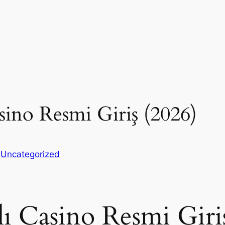
sino Resmi Giriş (2026)
n
Uncategorized
ı Casino Resmi Giri