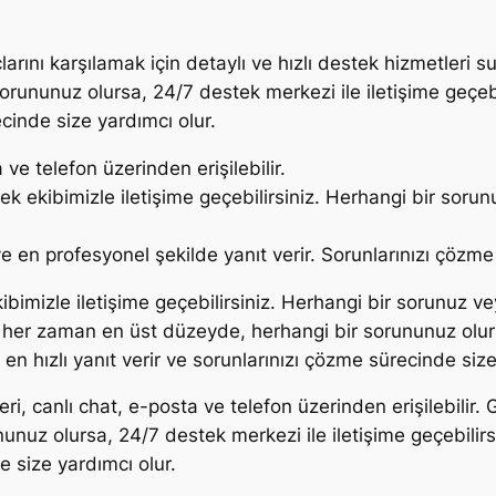
açlarını karşılamak için detaylı ve hızlı destek hizmetleri
rununuz olursa, 24/7 destek merkezi ile iletişime geçebi
ecinde size yardımcı olur.
ve telefon üzerinden erişilebilir.
k ekibimizle iletişime geçebilirsiniz. Herhangi bir sorun
e en profesyonel şekilde yanıt verir. Sorunlarınızı çözme
bimizle iletişime geçebilirsiniz. Herhangi bir sorunuz ve
a her zaman en üst düzeyde, herhangi bir sorununuz olurs
en hızlı yanıt verir ve sorunlarınızı çözme sürecinde size
ri, canlı chat, e-posta ve telefon üzerinden erişilebilir.
uz olursa, 24/7 destek merkezi ile iletişime geçebilirsi
e size yardımcı olur.