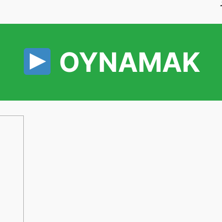
OYNAMAK