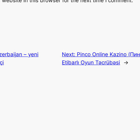
website in this browser for the next time I comment.
erbaijan – yeni
Next:
Pinco Online Kazino (Пи
çi
Etibarlı Oyun Təcrübəsi
→