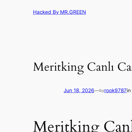
Skip
Hacked By MR.GREEN
to
content
Meritking Canlı Ca
Jun 18, 2026
—
rook9787
i
by
Meritking Canl