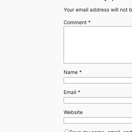
Your email address will not 
Comment
*
Name
*
Email
*
Website