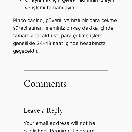
ve işlemi tamamlayın.
Pinco casino, güvenli ve hızlı bir para çekme
süreci sunar. İşleminiz birkaç dakika içinde
tamamlanacaktır ve para çekme işlemi
genellikle 24-48 saat içinde hesabınıza
geçecektir.
Comments
Leave a Reply
Your email address will not be
published.
Required fields are